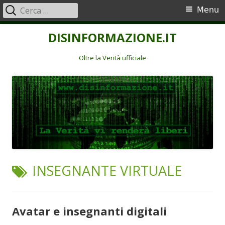
Ricerca
Menu
Menu
per:
principale
Vai
DISINFORMAZIONE.IT
al
contenuto
Oltre la Verità ufficiale
TAG:
INSEGNANTE VIRTUALE
Avatar e insegnanti digitali