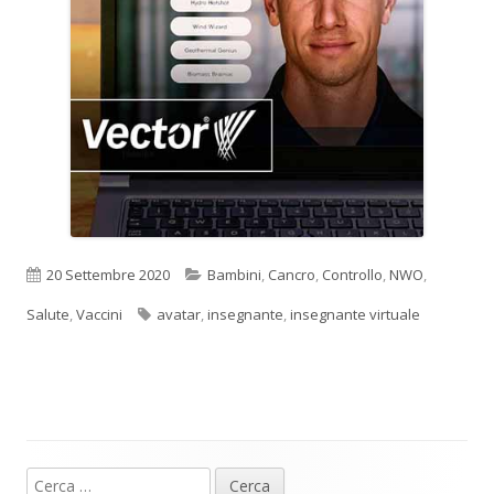
Pubblicato
Categorie
20 Settembre 2020
Bambini
,
Cancro
,
Controllo
,
NWO
,
Tag
Salute
,
Vaccini
avatar
,
insegnante
,
insegnante virtuale
Ricerca
Barra