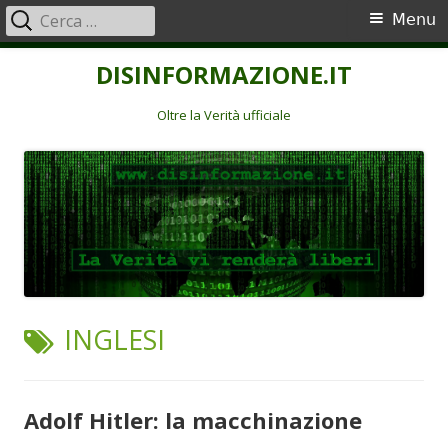
Ricerca
Menu
Menu
per:
principale
Vai
DISINFORMAZIONE.IT
al
contenuto
Oltre la Verità ufficiale
TAG:
INGLESI
Adolf Hitler: la macchinazione