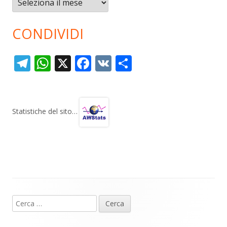
CONDIVIDI
T
W
X
F
V
C
el
h
ac
K
o
e
at
e
n
gr
s
b
di
Statistiche del sito…
a
A
o
vi
m
p
o
di
p
k
Contenuto
Ricerca
piè
per:
di