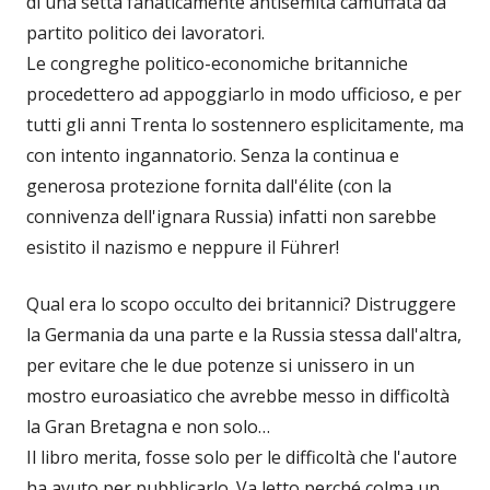
di una setta fanaticamente antisemita camuffata da
partito politico dei lavoratori.
Le congreghe politico-economiche britanniche
procedettero ad appoggiarlo in modo ufficioso, e per
tutti gli anni Trenta lo sostennero esplicitamente, ma
con intento ingannatorio. Senza la continua e
generosa protezione fornita dall'élite (con la
connivenza dell'ignara Russia) infatti non sarebbe
esistito il nazismo e neppure il Führer!
Qual era lo scopo occulto dei britannici? Distruggere
la Germania da una parte e la Russia stessa dall'altra,
per evitare che le due potenze si unissero in un
mostro euroasiatico che avrebbe messo in difficoltà
la Gran Bretagna e non solo…
Il libro merita, fosse solo per le difficoltà che l'autore
ha avuto per pubblicarlo. Va letto perché colma un