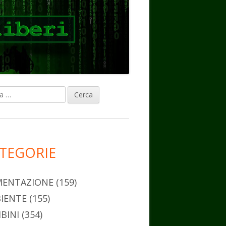
ca
rra
erale
ncipale
TEGORIE
MENTAZIONE
(159)
IENTE
(155)
BINI
(354)