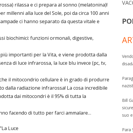
VAC
rossa) rilassa e ci prepara al sonno (melatonina)!
 millenni alla luce del Sole, poi da circa 100 anni
PO
e lampade ci hanno separato da questa vitale e
AR
si biochimici: funzioni ormonali, digestive,
iù importanti per la Vita, e viene prodotta dalla
Vendo
nza di luce infrarossa, la luce blu invece (pc, tv,
disad
Parag
e il mitocondrio cellulare è in grado di produrre
nazis
 dalla radiazione infrarossa! La cosa incredibile
dotta dai mitocondri è il 95% di tutta la
Bill 
sicure
nno facendo di tutto per farci ammalare…
suo e
 "La Luce
Para 