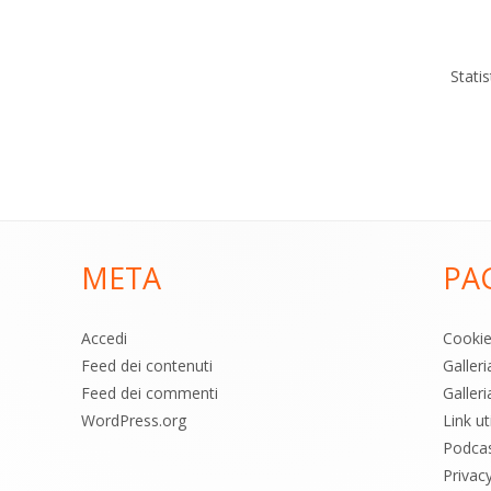
Stati
META
PA
Accedi
Cooki
Feed dei contenuti
Galler
Feed dei commenti
Galleri
WordPress.org
Link uti
Podca
Privac