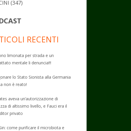
CINI
(347)
DCAST
TICOLI RECENTI
no limonata per strada e un
attato mentale li denuncia!!!
onare lo Stato Sionista alla Germania
ta non è reato!
Gates aveva un’autorizzazione di
zza di altissimo livello, e Fauci era il
ditor privato
Sin: come purificare il microbiota e