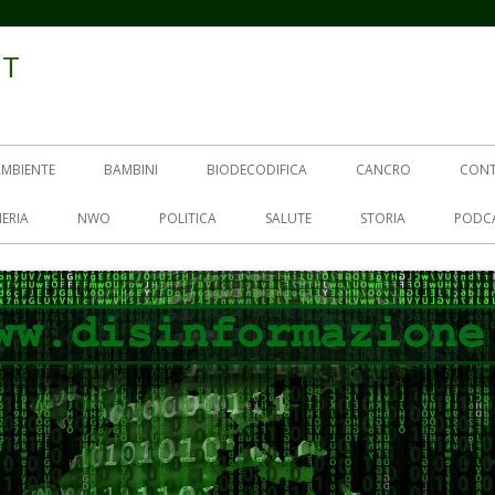
IT
AMBIENTE
BAMBINI
BIODECODIFICA
CANCRO
CON
ERIA
NWO
POLITICA
SALUTE
STORIA
PODC