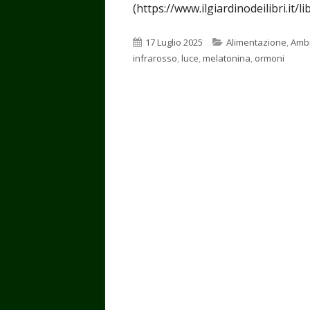
(https://www.ilgiardinodeilibri.it/
Pubblicato
Categorie
17 Luglio 2025
Alimentazione
,
Amb
infrarosso
,
luce
,
melatonina
,
ormoni