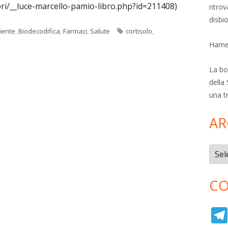
libri/__luce-marcello-pamio-libro.php?id=211408)
ritro
disbi
Tag
iente
,
Biodecodifica
,
Farmaci
,
Salute
cortisolo
,
Hamer
La bol
della 
una t
AR
Archi
CO