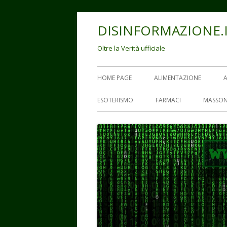
Vai
DISINFORMAZIONE.
al
contenuto
Oltre la Verità ufficiale
Menu
HOME PAGE
ALIMENTAZIONE
principale
ESOTERISMO
FARMACI
MASSON