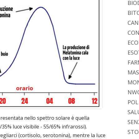
BIO
BIT
CAN
CON
ECO
ESO
FAR
MAS
MO
NW
POL
SAL
esentata nello spettro solare è quella
SEN
/35% luce visibile - 55/65% infrarossi).
STO
egliarci (cortisolo, serotonina), mentre la luce