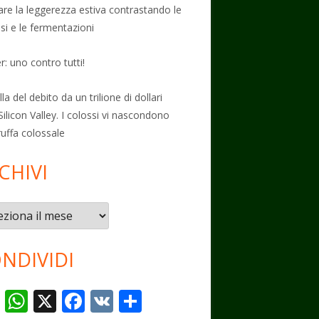
vare la leggerezza estiva contrastando le
osi e le fermentazioni
: uno contro tutti!
la del debito da un trilione di dollari
Silicon Valley. I colossi vi nascondono
ruffa colossale
CHIVI
vi
NDIVIDI
T
W
X
F
V
C