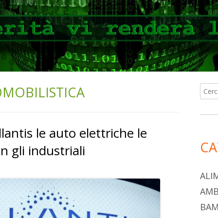
OMOBILISTICA
Ricer
Ba
per:
lat
lantis le auto elettriche le
pri
CA
n gli industriali
ALI
AMB
BAM