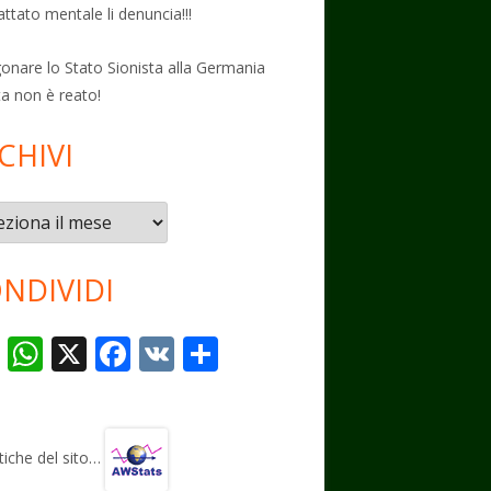
attato mentale li denuncia!!!
onare lo Stato Sionista alla Germania
ta non è reato!
CHIVI
vi
NDIVIDI
T
W
X
F
V
C
el
h
ac
K
o
e
at
e
n
gr
s
b
di
stiche del sito…