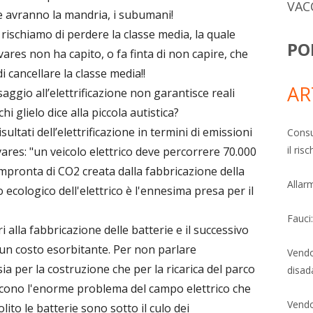
VAC
e avranno la mandria, i subumani!
rischiamo di perdere la classe media, la quale
PO
res non ha capito, o fa finta di non capire, che
i cancellare la classe media!!
AR
ggio all’elettrificazione non garantisce reali
hi glielo dice alla piccola autistica?
sultati dell’elettrificazione in termini di emissioni
Consu
il ri
vares: "un veicolo elettrico deve percorrere 70.000
mpronta di CO2 creata dalla fabbricazione della
Allarm
o ecologico dell'elettrico è l'ennesima presa per il
Fauci
i alla fabbricazione delle batterie e il successivo
un costo esorbitante. Per non parlare
Vendo
a per la costruzione che per la ricarica del parco
disad
oscono l'enorme problema del campo elettrico che
Vendo
olito le batterie sono sotto il culo dei