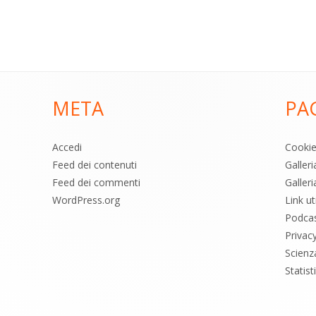
META
PA
Accedi
Cooki
Feed dei contenuti
Galler
Feed dei commenti
Galleri
WordPress.org
Link uti
Podca
Privac
Scienz
Statis