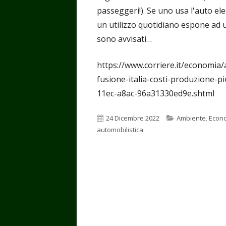
passeggeri!). Se uno usa l'auto el
un utilizzo quotidiano espone ad u
sono avvisati…
https://www.corriere.it/economia/
fusione-italia-costi-produzione-p
11ec-a8ac-96a31330ed9e.shtml
Pubblicato
Categorie
24 Dicembre 2022
Ambiente
,
Econ
automobilistica