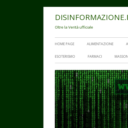
Vai
DISINFORMAZIONE.
al
contenuto
Oltre la Verità ufficiale
Menu
HOME PAGE
ALIMENTAZIONE
principale
ESOTERISMO
FARMACI
MASSON