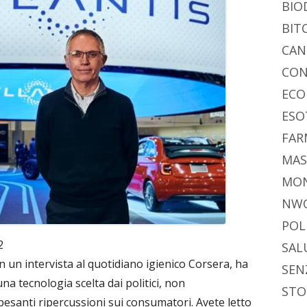
BIO
BIT
CAN
CON
ECO
ESO
FAR
MAS
MO
NW
POL
2
SAL
in un intervista al quotidiano igienico Corsera, ha
SEN
 una tecnologia scelta dai politici, non
STO
e pesanti ripercussioni sui consumatori. Avete letto