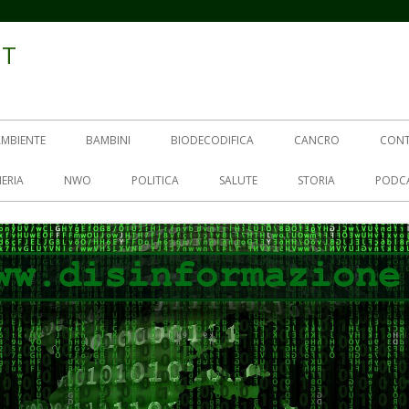
IT
AMBIENTE
BAMBINI
BIODECODIFICA
CANCRO
CON
ERIA
NWO
POLITICA
SALUTE
STORIA
PODC