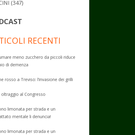
CINI
(347)
DCAST
TICOLI RECENTI
mare meno zucchero da piccoli riduce
schio di demenza
e rosso a Treviso: l’invasione dei grilli
: oltraggio al Congresso
no limonata per strada e un
attato mentale li denuncia!
no limonata per strada e un