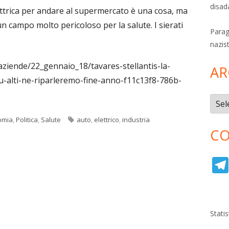
disad
ettrica per andare al supermercato è una cosa, ma
n campo molto pericoloso per la salute. I sierati
Parag
nazis
aziende/22_gennaio_18/tavares-stellantis-la-
AR
iu-alti-ne-riparleremo-fine-anno-f11c13f8-786b-
Archi
Tag
omia
,
Politica
,
Salute
auto
,
elettrico
,
industria
CO
Stati