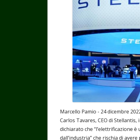
Marcello Pamio - 24 dicembre 202
Carlos Tavares, CEO di Stellantis, 
dichiarato che “l’elettrificazione è
dall’industria” che rischia di aver