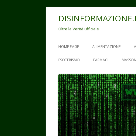
Vai
DISINFORMAZIONE.
al
contenuto
Oltre la Verità ufficiale
Menu
HOME PAGE
ALIMENTAZIONE
principale
ESOTERISMO
FARMACI
MASSON