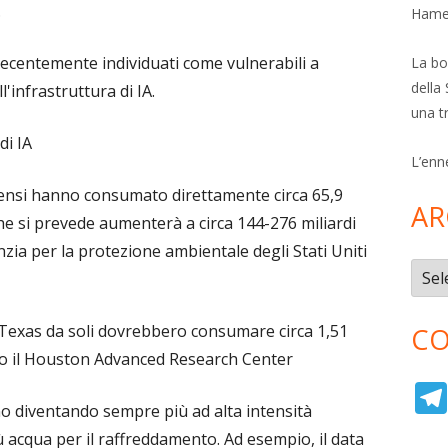
.
Hamer
recentemente individuati come vulnerabili a
La bol
della 
l'infrastruttura di IA.
una t
di IA
L’enn
tensi hanno consumato direttamente circa 65,9
AR
a che si prevede aumenterà a circa 144-276 miliardi
enzia per la protezione ambientale degli Stati Uniti
Archi
l Texas da soli dovrebbero consumare circa 1,51
CO
condo il Houston Advanced Research Center
nno diventando sempre più ad alta intensità
 acqua per il raffreddamento. Ad esempio, il data