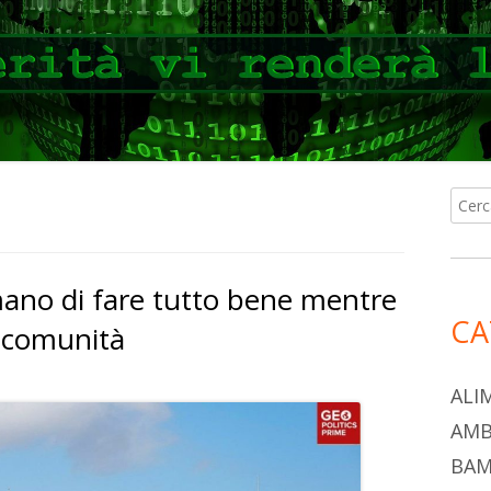
Ricer
Ba
per:
lat
ermano di fare tutto bene mentre
pri
CA
e comunità
ALI
AMB
BAM