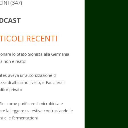
CINI
(347)
DCAST
TICOLI RECENTI
onare lo Stato Sionista alla Germania
ta non è reato!
Gates aveva un’autorizzazione di
zza di altissimo livello, e Fauci era il
ditor privato
Sin: come purificare il microbiota e
vare la leggerezza estiva contrastando le
osi e le fermentazioni