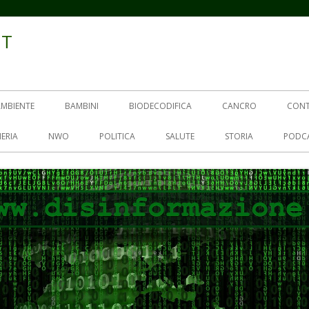
IT
AMBIENTE
BAMBINI
BIODECODIFICA
CANCRO
CON
ERIA
NWO
POLITICA
SALUTE
STORIA
PODC