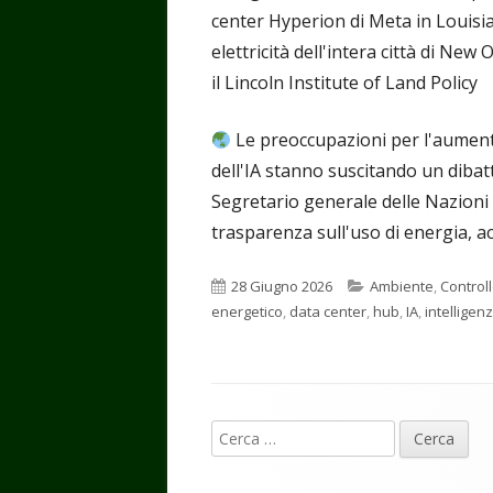
center Hyperion di Meta in Louis
elettricità dell'intera città di N
il Lincoln Institute of Land Policy
Le preoccupazioni per l'aument
dell'IA stanno suscitando un dibatt
Segretario generale delle Nazion
trasparenza sull'uso di energia, a
Pubblicato
Categorie
28 Giugno 2026
Ambiente
,
Control
energetico
,
data center
,
hub
,
IA
,
intelligenz
Contenuto
Ricerca
piè
per:
di