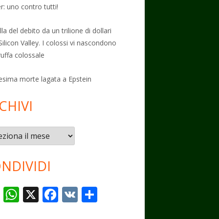
: uno contro tutti!
la del debito da un trilione di dollari
Silicon Valley. I colossi vi nascondono
ruffa colossale
esima morte lagata a Epstein
CHIVI
vi
NDIVIDI
T
W
X
F
V
C
el
h
ac
K
o