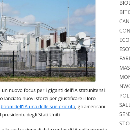
BIO
BIT
CAN
CON
ECO
ESO
FAR
MAS
MO
NW
 un nuovo focus per i giganti dell'IA statunitensi:
POL
anciato nuovi sforzi per giustificare il loro
SAL
l
boom dell'IA una delle sue priorità
, gli americani
SEN
presidente degli Stati Uniti:
STO
 alla costruzione di data center di IA nella propria