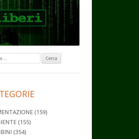
ca
rra
erale
ncipale
TEGORIE
MENTAZIONE
(159)
IENTE
(155)
BINI
(354)