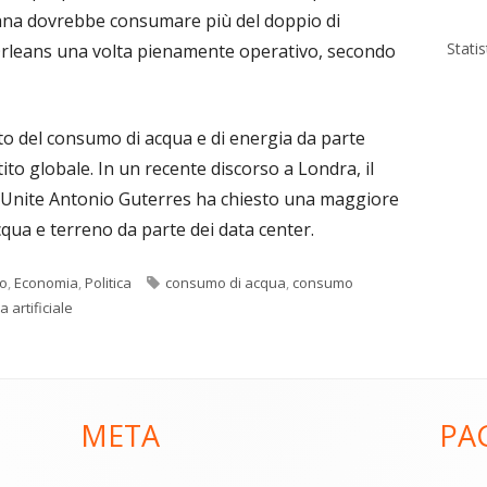
iana dovrebbe consumare più del doppio di
Stati
ew Orleans una volta pienamente operativo, secondo
o del consumo di acqua e di energia da parte
ito globale. In un recente discorso a Londra, il
i Unite Antonio Guterres ha chiesto una maggiore
cqua e terreno da parte dei data center.
Tag
lo
,
Economia
,
Politica
consumo di acqua
,
consumo
a artificiale
META
PA