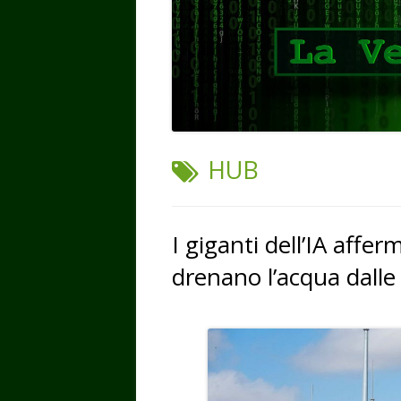
TAG:
HUB
I giganti dell’IA aff
drenano l’acqua dall