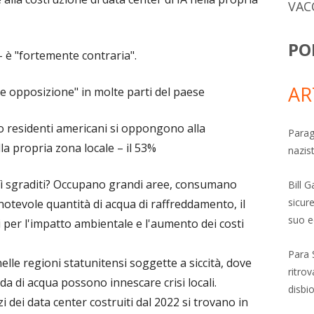
VAC
PO
 – è "fortemente contraria".
AR
e opposizione" in molte parti del paese
no residenti americani si oppongono alla
Parag
lla propria zona locale – il 53%
nazis
osì sgraditi? Occupano grandi aree, consumano
Bill 
sicure
notevole quantità di acqua di raffreddamento, il
suo e
 per l'impatto ambientale e l'aumento dei costi
Para 
nelle regioni statunitensi soggette a siccità, dove
ritro
a di acqua possono innescare crisi locali.
disbi
 dei data center costruiti dal 2022 si trovano in