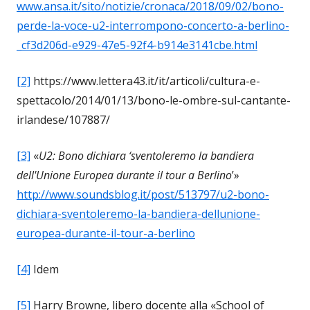
www.ansa.it/sito/notizie/cronaca/2018/09/02/bono-
perde-la-voce-u2-interrompono-concerto-a-berlino-
_cf3d206d-e929-47e5-92f4-b914e3141cbe.html
[2]
https://www.lettera43.it/it/articoli/cultura-e-
spettacolo/2014/01/13/bono-le-ombre-sul-cantante-
irlandese/107887/
[3]
«
U2: Bono dichiara ‘sventoleremo la bandiera
dell'Unione Europea durante il tour a Berlino
’»
http://www.soundsblog.it/post/513797/u2-bono-
dichiara-sventoleremo-la-bandiera-dellunione-
europea-durante-il-tour-a-berlino
[4]
Idem
[5]
Harry Browne, libero docente alla «School of