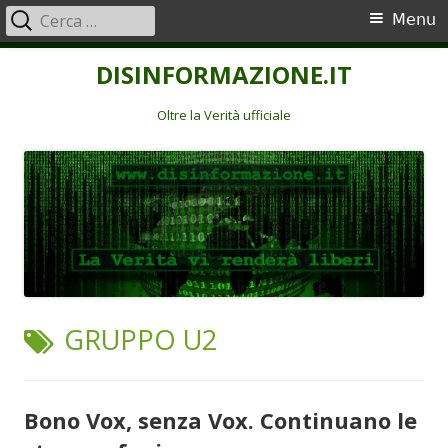
Ricerca
Menu
Menu
per:
principale
Vai
DISINFORMAZIONE.IT
al
contenuto
Oltre la Verità ufficiale
TAG:
GRUPPO U2
Bono Vox, senza Vox. Continuano le