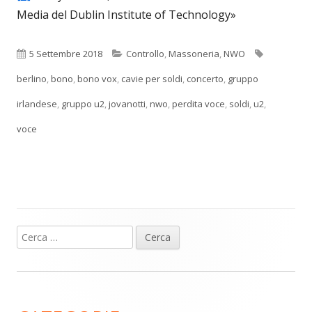
Media del Dublin Institute of Technology»
Pubblicato
Categorie
Tag
5 Settembre 2018
Controllo
,
Massoneria
,
NWO
berlino
,
bono
,
bono vox
,
cavie per soldi
,
concerto
,
gruppo
irlandese
,
gruppo u2
,
jovanotti
,
nwo
,
perdita voce
,
soldi
,
u2
,
voce
Ricerca
Barra
per:
laterale
principale