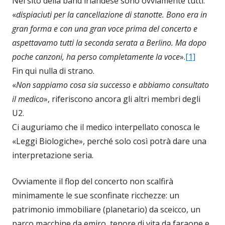
Nel sito della band irlandese sono ovviamente tutti:
«
dispiaciuti per la cancellazione di stanotte. Bono era in
gran forma e con una gran voce prima del concerto e
aspettavamo tutti la seconda serata a Berlino. Ma dopo
poche canzoni, ha perso completamente la voce
».
[1]
Fin qui nulla di strano.
«
Non sappiamo cosa sia successo e abbiamo consultato
il medico
», riferiscono ancora gli altri membri degli
U2.
Ci auguriamo che il medico interpellato conosca le
«Leggi Biologiche», perché solo così potrà dare una
interpretazione seria.
Ovviamente il flop del concerto non scalfirà
minimamente le sue sconfinate ricchezze: un
patrimonio immobiliare (planetario) da sceicco, un
parco macchine da emiro, tenore di vita da faraone e