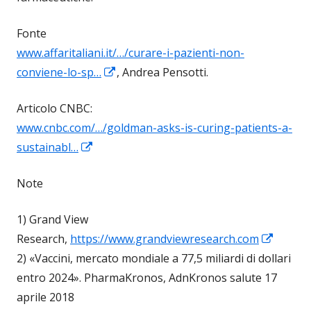
Fonte
www.affaritaliani.it/…/curare-i-pazienti-non-
Apre
conviene-lo-sp…
, Andrea Pensotti.
in
Articolo CNBC:
una
www.cnbc.com/…/goldman-asks-is-curing-patients-a-
nuova
Apre
sustainabl…
finestra
in
Note
una
nuova
1) Grand View
finestra
Apre
Research,
https://www.grandviewresearch.com
in
2) «Vaccini, mercato mondiale a 77,5 miliardi di dollari
una
entro 2024». PharmaKronos, AdnKronos salute 17
nuova
aprile 2018