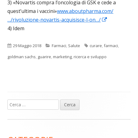
finestr
3) «Novartis compra l’oncologia di GSK e cede a
quest’ultima i vaccini»
www.aboutpharma.com/
Apre
…/rivoluzione-novartis-acquisisce-l-on…/
in
4) Idem
una
nuova
Pubblicato
Categorie
Tag
29 Maggio 2018
Farmaci
,
Salute
curare
,
farmaci
,
finestra
goldman sachs
,
guarire
,
marketing
,
ricerca e sviluppo
Ricerca
Barra
per:
laterale
principale