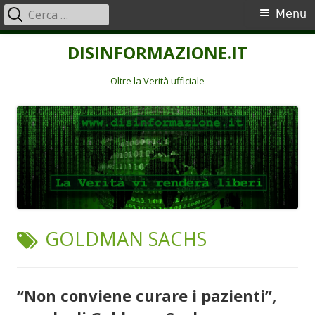
Ricerca
Menu
Menu
per:
principale
Vai
DISINFORMAZIONE.IT
al
contenuto
Oltre la Verità ufficiale
TAG:
GOLDMAN SACHS
“Non conviene curare i pazienti”,