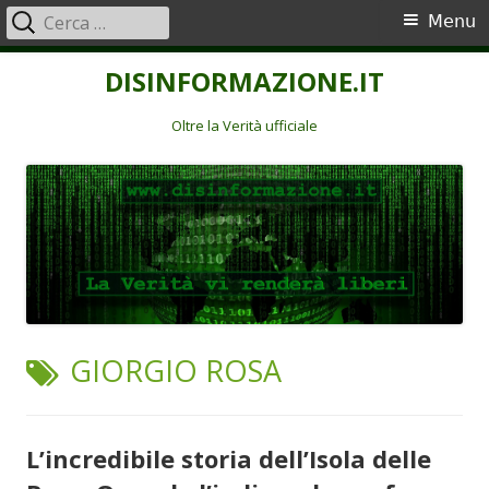
Ricerca
Menu
Menu
per:
principale
Vai
DISINFORMAZIONE.IT
al
contenuto
Oltre la Verità ufficiale
TAG:
GIORGIO ROSA
L’incredibile storia dell’Isola delle