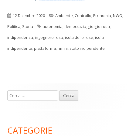
in
una
Pubblicato
Categorie
12 Dicembre 2020
Ambiente
,
Controllo
,
Economia
,
NWO
,
nuova
Tag
Politica
,
Storia
autonomia
,
democrazia
,
giorgio rosa
,
finestra
indipendenza
,
ingegnere rosa
,
isola delle rose
,
isola
indipendente
,
piattaforma
,
rimini
,
stato indipendente
Ricerca
Barra
per:
laterale
principale
CATEGORIE