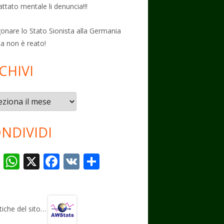
attato mentale li denuncia!!!
onare lo Stato Sionista alla Germania
ta non è reato!
CHIVI
vi
NDIVIDI
T
W
X
F
V
C
el
h
ac
K
o
e
at
e
n
gr
s
b
di
stiche del sito…