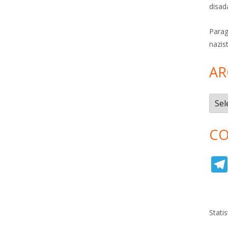
disad
Parag
nazis
AR
Archi
CO
Stati