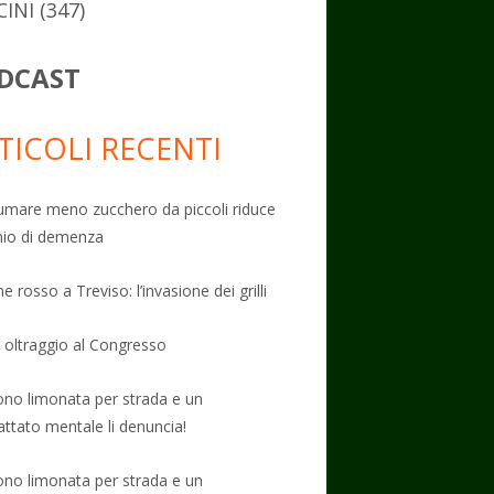
CINI
(347)
DCAST
TICOLI RECENTI
mare meno zucchero da piccoli riduce
schio di demenza
e rosso a Treviso: l’invasione dei grilli
: oltraggio al Congresso
no limonata per strada e un
attato mentale li denuncia!
no limonata per strada e un