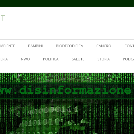
IT
AMBIENTE
BAMBINI
BIODECODIFICA
CANCRO
CON
ERIA
NWO
POLITICA
SALUTE
STORIA
PODC