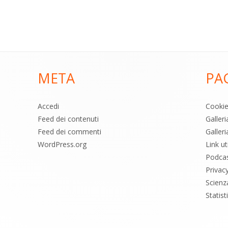
META
PA
Accedi
Cooki
Feed dei contenuti
Galler
Feed dei commenti
Galleri
WordPress.org
Link uti
Podca
Privac
Scienz
Statis