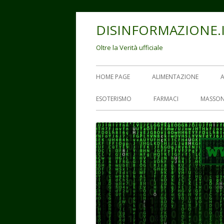
Vai
DISINFORMAZIONE.
al
contenuto
Oltre la Verità ufficiale
Menu
HOME PAGE
ALIMENTAZIONE
principale
ESOTERISMO
FARMACI
MASSON