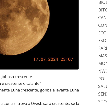
BIO
BIT
CAN
CON
ECO
ESO
FAR
MAS
MO
NW
 gibbosa crescente.
POL
 è crescente o calante?
SAL
onente Luna crescente, gobba a levante Luna
SEN
STO
a Luna si trova a Ovest, sarà crescente; se la