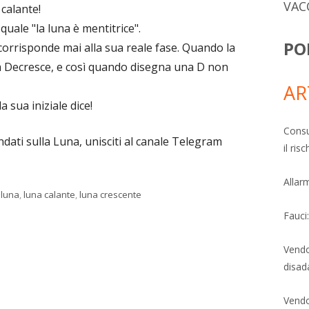
VAC
 calante!
quale "la luna è mentitrice".
PO
 corrisponde mai alla sua reale fase. Quando la
 Decresce, e così quando disegna una D non
AR
a sua iniziale dice!
Consu
dati sulla Luna, unisciti al canale Telegram
il ri
Allarm
,
luna
,
luna calante
,
luna crescente
Fauci
Vendo
disad
Vendo