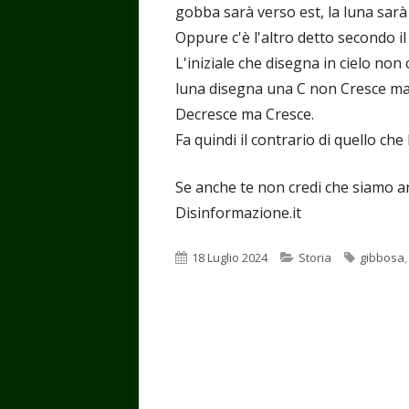
gobba sarà verso est, la luna sarà
Oppure c'è l'altro detto secondo il 
L'iniziale che disegna in cielo non
luna disegna una C non Cresce ma
Decresce ma Cresce.
Fa quindi il contrario di quello che l
Se anche te non credi che siamo an
Disinformazione.it
Pubblicato
Categorie
Tag
18 Luglio 2024
Storia
gibbosa