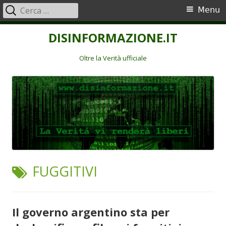
Ricerca
Menu
Menu
per:
principale
Vai
DISINFORMAZIONE.IT
al
contenuto
Oltre la Verità ufficiale
TAG:
FUGGITIVI
Il governo argentino sta per