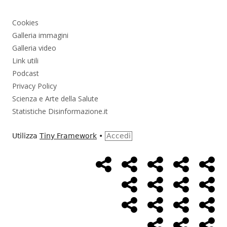
Cookies
Galleria immagini
Galleria video
Link utili
Podcast
Privacy Policy
Scienza e Arte della Salute
Statistiche Disinformazione.it
Utilizza
Tiny Framework
•
Accedi
Home
Alimentazione
Ambiente
Bambini
Bio
Menù
Page
social
Cancro
Controllo
Economia
Eso
link
Farmaci
Massoneria
NWO
Poli
Salute
Storia
Pod