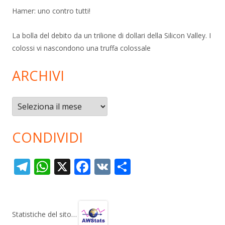
Hamer: uno contro tutti!
La bolla del debito da un trilione di dollari della Silicon Valley. I
colossi vi nascondono una truffa colossale
ARCHIVI
Archivi
CONDIVIDI
T
W
X
F
V
C
el
h
ac
K
o
e
at
e
n
gr
s
b
di
Statistiche del sito…