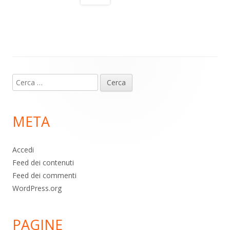
a
A
o
vi
m
p
o
di
p
k
Contenuto
Ricerca
piè
per:
di
META
pagina
Accedi
Feed dei contenuti
Feed dei commenti
WordPress.org
PAGINE