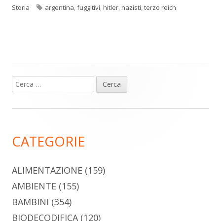
Tag
Storia
argentina
,
fuggitivi
,
hitler
,
nazisti
,
terzo reich
Ricerca
Barra
per:
laterale
principale
CATEGORIE
ALIMENTAZIONE
(159)
AMBIENTE
(155)
BAMBINI
(354)
BIODECODIFICA
(120)