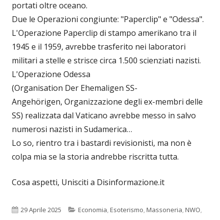
portati oltre oceano.
Due le Operazioni congiunte: "Paperclip" e "Odessa".
L'Operazione Paperclip di stampo amerikano tra il
1945 e il 1959, avrebbe trasferito nei laboratori
militari a stelle e strisce circa 1.500 scienziati nazisti.
L'Operazione Odessa
(Organisation Der Ehemaligen SS-
Angehörigen, Organizzazione degli ex-membri delle
SS) realizzata dal Vaticano avrebbe messo in salvo
numerosi nazisti in Sudamerica…
Lo so, rientro tra i bastardi revisionisti, ma non è
colpa mia se la storia andrebbe riscritta tutta.
Cosa aspetti, Unisciti a Disinformazione.it
Pubblicato
Categorie
29 Aprile 2025
Economia
,
Esoterismo
,
Massoneria
,
NWO
,