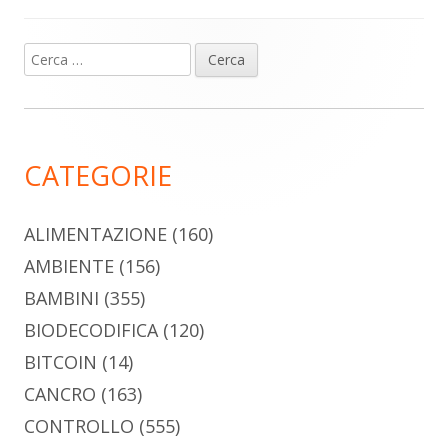
Ricerca
Barra
per:
laterale
principale
CATEGORIE
ALIMENTAZIONE
(160)
AMBIENTE
(156)
BAMBINI
(355)
BIODECODIFICA
(120)
BITCOIN
(14)
CANCRO
(163)
CONTROLLO
(555)