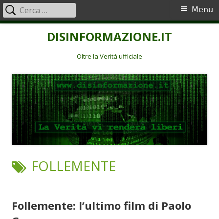
Ricerca
Menu
Menu
per:
principale
Vai
DISINFORMAZIONE.IT
al
contenuto
Oltre la Verità ufficiale
TAG:
FOLLEMENTE
Follemente: l’ultimo film di Paolo