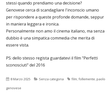
stessi quando prendiamo una decisione?
Genovese cerca di scandagliare l'inconscio umano
per rispondere a queste profonde domande, seppur
in maniera leggera e ironica.
Personalmente non amo il cinema italiano, ma senza
dubbio è una simpatica commedia che merita di
essere vista.
PS: dello stesso regista guardatevi il film "Perfetti
sconosciuti" del 2016
Pubblicato
Categorie
Tag
8 Marzo 2025
Senza categoria
film
,
follemente
,
paolo
genovese