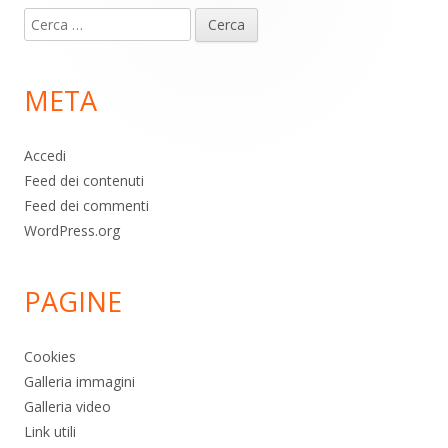
Ricerca
piè
per:
di
META
pagina
Accedi
Feed dei contenuti
Feed dei commenti
WordPress.org
PAGINE
Cookies
Galleria immagini
Galleria video
Link utili