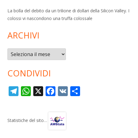
La bolla del debito da un trilione di dollari della Silicon Valley. I
colossi vi nascondono una truffa colossale
ARCHIVI
Archivi
CONDIVIDI
T
W
X
F
V
C
el
h
ac
K
o
e
at
e
n
gr
s
b
di
Statistiche del sito…
a
A
o
vi