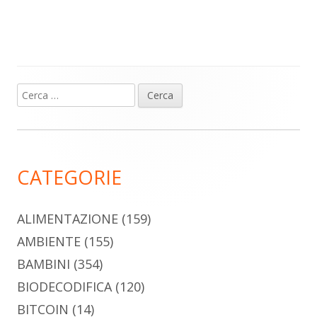
Ricerca
Barra
per:
laterale
principale
CATEGORIE
ALIMENTAZIONE
(159)
AMBIENTE
(155)
BAMBINI
(354)
BIODECODIFICA
(120)
BITCOIN
(14)