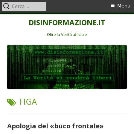
Ricerca
Menu
Menu
per:
principale
Vai
DISINFORMAZIONE.IT
al
contenuto
Oltre la Verità ufficiale
TAG:
FIGA
Apologia del «buco frontale»