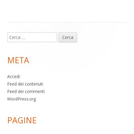
m
p
o
di
p
k
Contenuto
Ricerca
piè
per:
di
META
pagina
Accedi
Feed dei contenuti
Feed dei commenti
WordPress.org
PAGINE