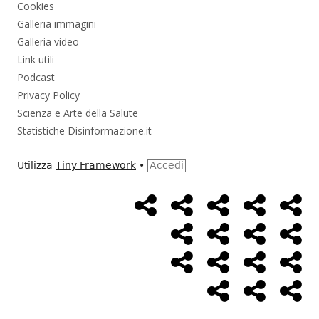
Cookies
Galleria immagini
Galleria video
Link utili
Podcast
Privacy Policy
Scienza e Arte della Salute
Statistiche Disinformazione.it
Utilizza
Tiny Framework
•
Accedi
Home
Alimentazione
Ambiente
Bambini
Bio
Menù
Page
social
Cancro
Controllo
Economia
Eso
link
Farmaci
Massoneria
NWO
Poli
Salute
Storia
Pod