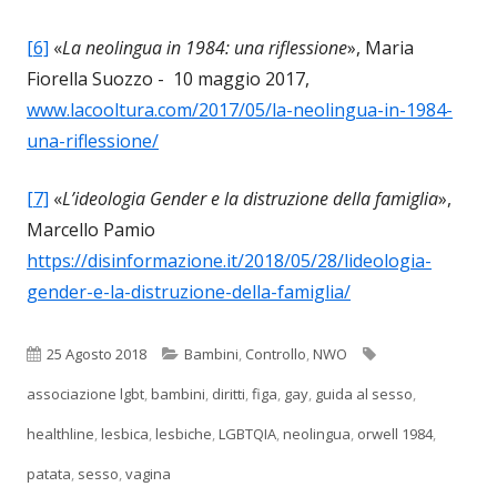
[6]
«
La neolingua in 1984: una riflessione
», Maria
Fiorella Suozzo - 10 maggio 2017,
www.lacooltura.com/2017/05/la-neolingua-in-1984-
una-riflessione/
[7]
«
L’ideologia Gender e la distruzione della famiglia
»,
Marcello Pamio
https://disinformazione.it/2018/05/28/lideologia-
gender-e-la-distruzione-della-famiglia/
Pubblicato
Categorie
Tag
25 Agosto 2018
Bambini
,
Controllo
,
NWO
associazione lgbt
,
bambini
,
diritti
,
figa
,
gay
,
guida al sesso
,
healthline
,
lesbica
,
lesbiche
,
LGBTQIA
,
neolingua
,
orwell 1984
,
patata
,
sesso
,
vagina