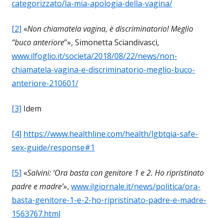
categorizzato/la-mia-apologia-della-vagina/
[2]
«
Non chiamatela vagina, è discriminatorio! Meglio
“buco anteriore
”», Simonetta Sciandivasci,
www.ilfoglio.it/societa/2018/08/22/news/non-
chiamatela-vagina-e-discriminatorio-meglio-buco-
anteriore-210601/
[3]
Idem
[4]
https://www.healthline.com/health/lgbtqia-safe-
sex-guide/response#1
[5]
«
Salvini: ‘Ora basta con genitore 1 e 2. Ho ripristinato
padre e madre’
»,
www.ilgiornale.it/news/politica/ora-
basta-genitore-1-e-2-ho-ripristinato-padre-e-madre-
1563767.html