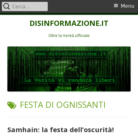
Ricerca
Menu
Menu
per:
principale
Vai
DISINFORMAZIONE.IT
al
contenuto
Oltre la Verità ufficiale
TAG:
FESTA DI OGNISSANTI
Samhain: la festa dell’oscurità!