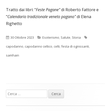
Tratto dai libri: "
Feste Pagane"
di Roberto Fattore e
"
Calendario tradizionale veneto pagano"
di Elena
Righetto
Pubblicato
Categorie
Tag
30 Ottobre 2023
Esoterismo
,
Salute
,
Storia
capodanno
,
capodanno celtico
,
celti
,
festa di ognissanti
,
samhain
Ricerca
Barra
per:
laterale