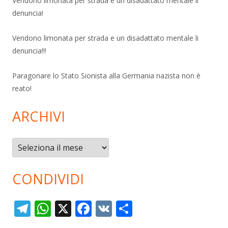
Vendono limonata per strada e un disadattato mentale li
denuncia!
Vendono limonata per strada e un disadattato mentale li
denuncia!!!
Paragonare lo Stato Sionista alla Germania nazista non è
reato!
ARCHIVI
Archivi
CONDIVIDI
T
W
X
F
V
C
el
h
ac
K
o