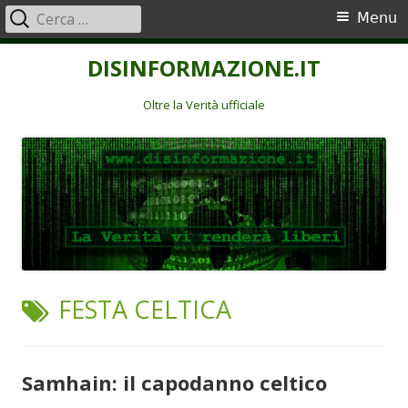
Ricerca
Menu
Menu
per:
principale
Vai
DISINFORMAZIONE.IT
al
contenuto
Oltre la Verità ufficiale
TAG:
FESTA CELTICA
Samhain: il capodanno celtico