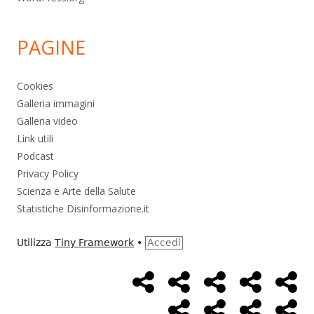
PAGINE
Cookies
Galleria immagini
Galleria video
Link utili
Podcast
Privacy Policy
Scienza e Arte della Salute
Statistiche Disinformazione.it
Utilizza
Tiny Framework
•
Accedi
Home
Alimentazione
Ambiente
Bambini
Bio
Menù
Page
social
Cancro
Controllo
Economia
Eso