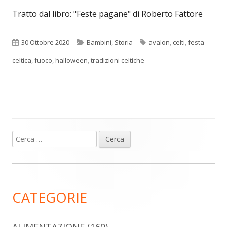
Tratto dal libro: "Feste pagane" di Roberto Fattore
Pubblicato
Categorie
Tag
30 Ottobre 2020
Bambini
,
Storia
avalon
,
celti
,
festa
celtica
,
fuoco
,
halloween
,
tradizioni celtiche
Ricerca
Barra
per:
laterale
principale
CATEGORIE