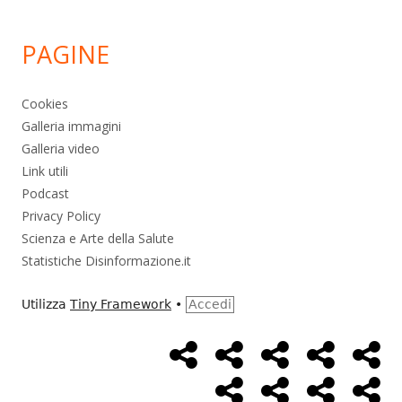
PAGINE
Cookies
Galleria immagini
Galleria video
Link utili
Podcast
Privacy Policy
Scienza e Arte della Salute
Statistiche Disinformazione.it
Utilizza
Tiny Framework
•
Accedi
Home
Alimentazione
Ambiente
Bambini
Bio
Menù
Page
social
Cancro
Controllo
Economia
Eso
link