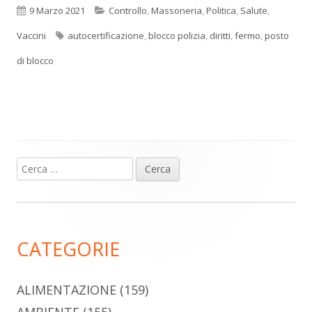
Pubblicato
Categorie
9 Marzo 2021
Controllo
,
Massoneria
,
Politica
,
Salute
,
Tag
Vaccini
autocertificazione
,
blocco polizia
,
diritti
,
fermo
,
posto
di blocco
Ricerca
Barra
per:
laterale
principale
CATEGORIE
ALIMENTAZIONE
(159)