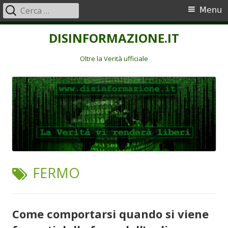
Ricerca
Menu
Menu
per:
principale
Vai
DISINFORMAZIONE.IT
al
contenuto
Oltre la Verità ufficiale
TAG:
FERMO
Come comportarsi quando si viene