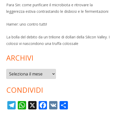
Para Sin: come purificare il microbiota e ritrovare la
leggerezza estiva contrastando le disbiosi e le fermentazioni
Hamer: uno contro tutti!
La bolla del debito da un trilione di dollari della Silicon Valley. I
colossi vi nascondono una truffa colossale
ARCHIVI
Archivi
CONDIVIDI
T
W
X
F
V
C
el
h
ac
K
o