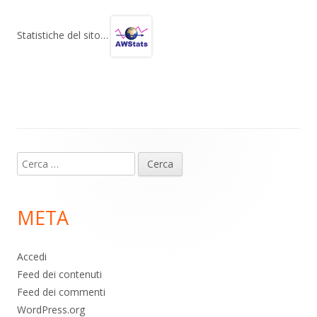
e
at
e
n
gr
s
b
di
Statistiche del sito…
a
A
o
vi
m
p
o
di
p
k
Contenuto
Ricerca
piè
per:
di
META
pagina
Accedi
Feed dei contenuti
Feed dei commenti
WordPress.org