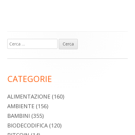
Ricerca
Barra
per:
laterale
principale
CATEGORIE
ALIMENTAZIONE
(160)
AMBIENTE
(156)
BAMBINI
(355)
BIODECODIFICA
(120)
BITCOIN
(14)