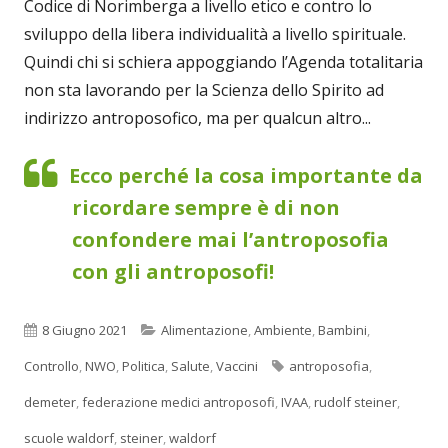
Codice di Norimberga a livello etico e contro lo
sviluppo della libera individualità a livello spirituale.
Quindi chi si schiera appoggiando l’Agenda totalitaria
non sta lavorando per la Scienza dello Spirito ad
indirizzo antroposofico, ma per qualcun altro...
Ecco perché la cosa importante da
ricordare sempre è di non
confondere mai l’antroposofia
con gli antroposofi!
Pubblicato
Categorie
8 Giugno 2021
Alimentazione
,
Ambiente
,
Bambini
,
Tag
Controllo
,
NWO
,
Politica
,
Salute
,
Vaccini
antroposofia
,
demeter
,
federazione medici antroposofi
,
IVAA
,
rudolf steiner
,
scuole waldorf
,
steiner
,
waldorf