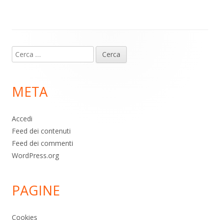
p
k
Contenuto
Ricerca
piè
per:
di
META
pagina
Accedi
Feed dei contenuti
Feed dei commenti
WordPress.org
PAGINE
Cookies