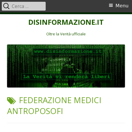
Ricerca
Menu
Menu
per:
principale
Vai
DISINFORMAZIONE.IT
al
contenuto
Oltre la Verità ufficiale
TAG:
FEDERAZIONE MEDICI
ANTROPOSOFI