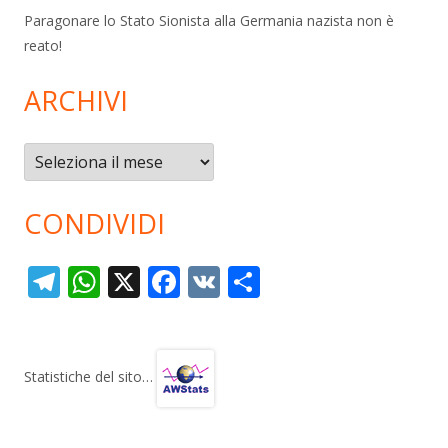
Paragonare lo Stato Sionista alla Germania nazista non è
reato!
ARCHIVI
Archivi
CONDIVIDI
T
W
X
F
V
C
el
h
ac
K
o
e
at
e
n
gr
s
b
di
Statistiche del sito…
a
A
o
vi
m
p
o
di