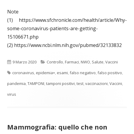
Note
(1) https://www.sfchronicle.com/health/article/Why-
some-coronavirus-patients-are-getting-
15106671.php
(2) https://www.ncbi.nlm.nih.gov/pubmed/32133832
Pubblicato
Categorie
9 Marzo 2020
Controllo
,
Farmaci
,
NWO
,
Salute
,
Vaccini
Tag
coronavirus
,
epidemia+
,
esami
,
falso negativo
,
falso positivo
,
pandemia
,
TAMPONI
,
tamponi positivi
,
test
,
vaccinazioni
,
Vaccini
,
virus
Mammografia: quello che non