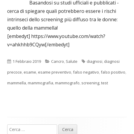
Basandosi su studi ufficiali e pubblicati -
cerca di spiegare quali potrebbero essere i rischi
intrinseci dello screening più diffuso tra le donne:
quello della mammella!
[embedyt] https://www.youtube.com/watch?
v=ahkhhb9CQyw[/embedyt]
Pubblicato
Categorie
Tag
1 Febbraio 2019
Cancro
,
Salute
diagnosi
,
diagnosi
precoce
,
esame
,
esame preventivo
,
falso negativo
,
falso positivo
,
mammella
,
mammografia
,
mammografo
,
screening
,
test
Ricerca
Barra