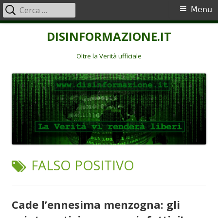
Ricerca
Menu
Menu
per:
principale
Vai
DISINFORMAZIONE.IT
al
contenuto
Oltre la Verità ufficiale
TAG:
FALSO POSITIVO
Cade l’ennesima menzogna: gli