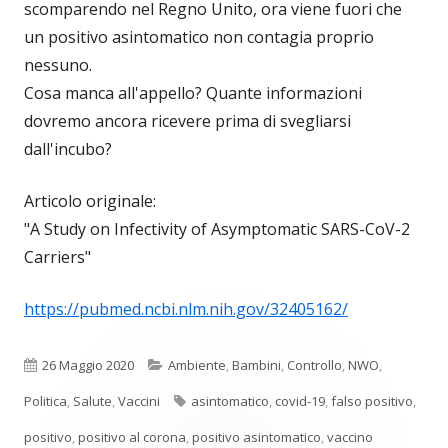
scomparendo nel Regno Unito, ora viene fuori che
un positivo asintomatico non contagia proprio
nessuno.
Cosa manca all'appello? Quante informazioni
dovremo ancora ricevere prima di svegliarsi
dall'incubo?
Articolo originale:
"A Study on Infectivity of Asymptomatic SARS-CoV-2
Carriers"
https://pubmed.ncbi.nlm.nih.gov/32405162/
Pubblicato
Categorie
26 Maggio 2020
Ambiente
,
Bambini
,
Controllo
,
NWO
,
Tag
Politica
,
Salute
,
Vaccini
asintomatico
,
covid-19
,
falso positivo
,
positivo
,
positivo al corona
,
positivo asintomatico
,
vaccino