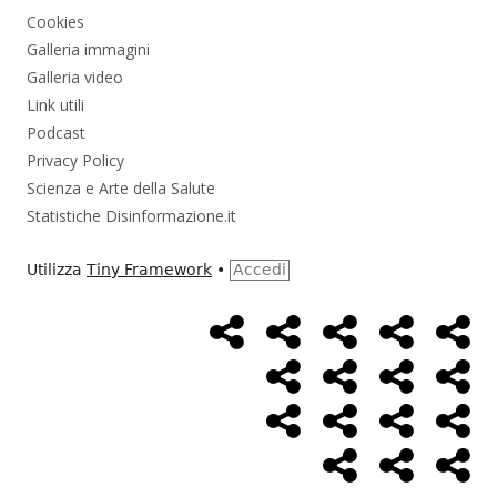
Cookies
Galleria immagini
Galleria video
Link utili
Podcast
Privacy Policy
Scienza e Arte della Salute
Statistiche Disinformazione.it
Utilizza
Tiny Framework
•
Accedi
Home
Alimentazione
Ambiente
Bambini
Bio
Menù
Page
social
Cancro
Controllo
Economia
Eso
link
Farmaci
Massoneria
NWO
Poli
Salute
Storia
Pod