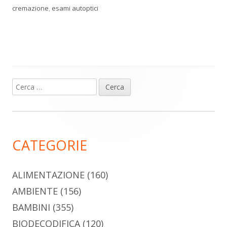
cremazione
,
esami autoptici
Ricerca
Barra
per:
laterale
principale
CATEGORIE
ALIMENTAZIONE
(160)
AMBIENTE
(156)
BAMBINI
(355)
BIODECODIFICA
(120)