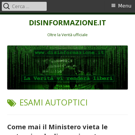
Ricerca
Menu
Menu
per:
principale
Vai
DISINFORMAZIONE.IT
al
contenuto
Oltre la Verità ufficiale
TAG:
ESAMI AUTOPTICI
Come mai il Ministero vieta le