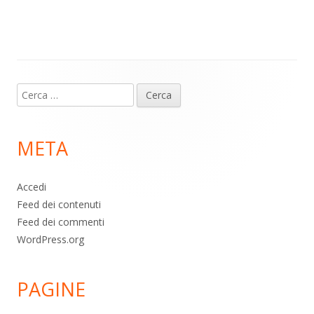
m
p
o
di
p
k
Contenuto
Ricerca
piè
per:
di
META
pagina
Accedi
Feed dei contenuti
Feed dei commenti
WordPress.org
PAGINE