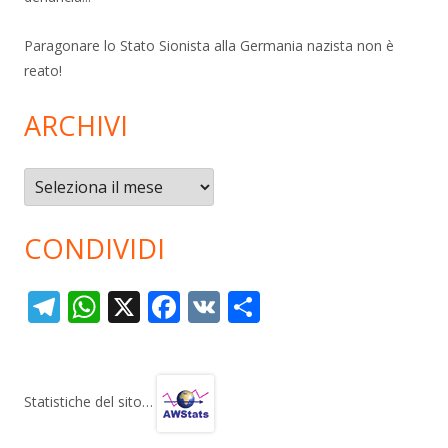
Paragonare lo Stato Sionista alla Germania nazista non è
reato!
ARCHIVI
Archivi
CONDIVIDI
T
W
X
F
V
C
el
h
ac
K
o
e
at
e
n
gr
s
b
di
Statistiche del sito…
a
A
o
vi