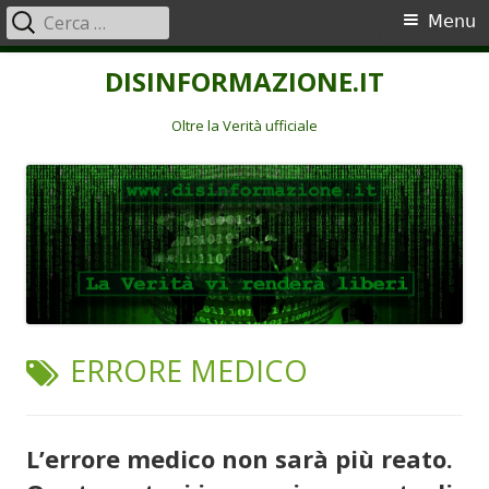
Ricerca
Menu
Menu
per:
principale
Vai
DISINFORMAZIONE.IT
al
contenuto
Oltre la Verità ufficiale
TAG:
ERRORE MEDICO
L’errore medico non sarà più reato.