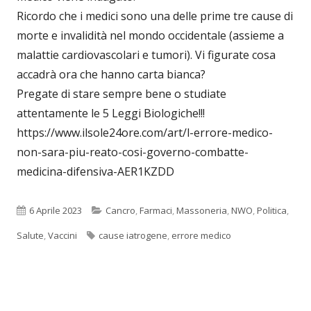
Ricordo che i medici sono una delle prime tre cause di
morte e invalidità nel mondo occidentale (assieme a
malattie cardiovascolari e tumori). Vi figurate cosa
accadrà ora che hanno carta bianca?
Pregate di stare sempre bene o studiate
attentamente le 5 Leggi Biologiche!!!
https://www.ilsole24ore.com/art/l-errore-medico-
non-sara-piu-reato-cosi-governo-combatte-
medicina-difensiva-AER1KZDD
Pubblicato
Categorie
6 Aprile 2023
Cancro
,
Farmaci
,
Massoneria
,
NWO
,
Politica
,
Tag
Salute
,
Vaccini
cause iatrogene
,
errore medico