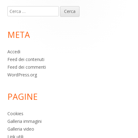
Contenuto
Ricerca
piè
per:
di
META
pagina
Accedi
Feed dei contenuti
Feed dei commenti
WordPress.org
PAGINE
Cookies
Galleria immagini
Galleria video
Link utili