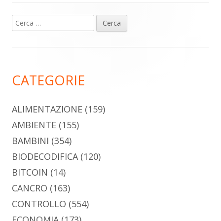
Ricerca
Barra
per:
laterale
principale
CATEGORIE
ALIMENTAZIONE
(159)
AMBIENTE
(155)
BAMBINI
(354)
BIODECODIFICA
(120)
BITCOIN
(14)
CANCRO
(163)
CONTROLLO
(554)
ECONOMIA
(173)