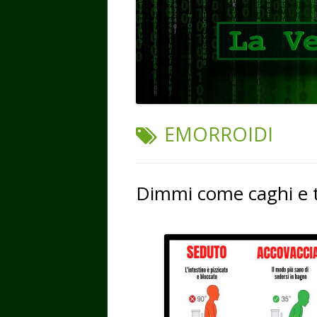
TAG:
EMORROIDI
Dimmi come caghi e ti