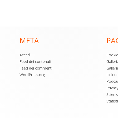
META
PA
Accedi
Cooki
Feed dei contenuti
Galler
Feed dei commenti
Galleri
WordPress.org
Link uti
Podca
Privac
Scienz
Statis