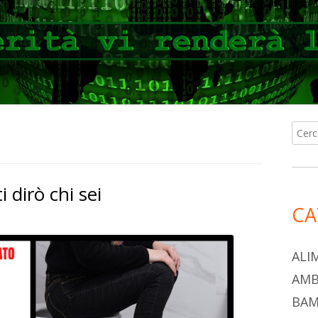
Ricer
Ba
per:
lat
 dirò chi sei
pri
CA
ALI
AMB
BAM