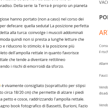
VAC
radiso. Della serie: la Terra è proprio un pianeta
PO
igiose hanno portato (non a caso) nel corso dei
 per defecare: quella seduta! La posizione perfetta
AR
 detta alla turca: coinvolge i muscoli addominali
omoda quindi non si presta a lunghe letture che
Consu
 e riducono lo stimolo; è la posizione più
il ri
eto dell'ampolla rettale in quanto favorisce
tale che tende a diventare rettilineo
Allarm
ndo i rischi di emorroidi da sforzo.
Fauci
è vivamente consigliato (soprattutto per stipsi
Vendo
to circa 18/20 cm) che permette di alzare i piedi
disad
a petto e cosce, raddrizzando l'ampolla rettale.
Vendo
bagno book fotografico di Bassetti, Burioni, Fazio