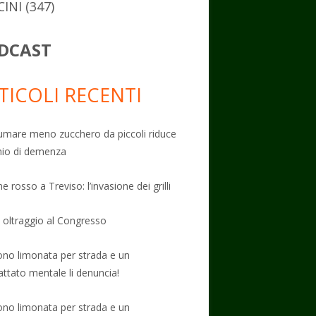
CINI
(347)
DCAST
TICOLI RECENTI
mare meno zucchero da piccoli riduce
schio di demenza
e rosso a Treviso: l’invasione dei grilli
: oltraggio al Congresso
no limonata per strada e un
attato mentale li denuncia!
no limonata per strada e un