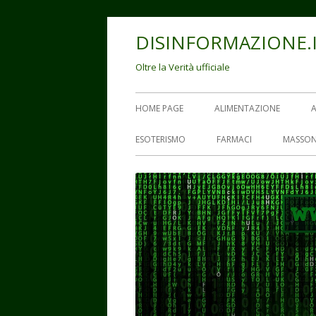
Vai
DISINFORMAZIONE.
al
contenuto
Oltre la Verità ufficiale
Menu
HOME PAGE
ALIMENTAZIONE
principale
ESOTERISMO
FARMACI
MASSON