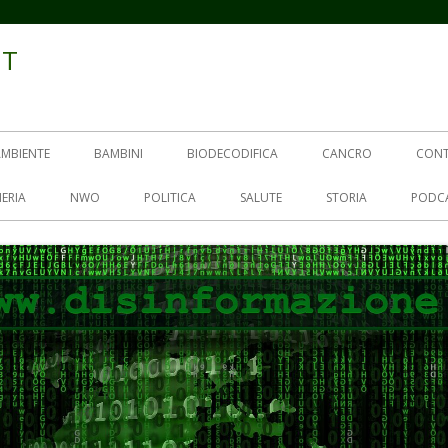
IT
AMBIENTE
BAMBINI
BIODECODIFICA
CANCRO
CON
ERIA
NWO
POLITICA
SALUTE
STORIA
PODC