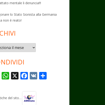
attato mentale li denuncia!!!
onare lo Stato Sionista alla Germania
ta non è reato!
CHIVI
vi
NDIVIDI
T
W
X
F
V
C
el
h
ac
K
o
e
at
e
n
gr
s
b
di
stiche del sito…