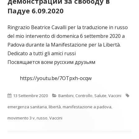
демонстрации за свободу в
Падуе 6.09.2020
Ringrazio Beatrice Cavalli per la traduzione in russo
del mio intervento di domenica 6 settembre 2020 a
Padova durante la Manifestazione per la Libertà.
Dedicato a tutti gli amici russi
Посвящается всем русским друзьям
https://youtu.be/7OTpxh-ocqw
Pubblicato
Categorie
Tag
13 Settembre 2020
Bambini
,
Controllo
,
Salute
,
Vaccini
emergenza sanitaria
,
libertà
,
manifestazione a padova
,
movimento 3 v
,
russo
,
Vaccini