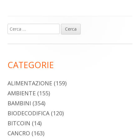
Ricerca
Barra
per:
laterale
principale
CATEGORIE
ALIMENTAZIONE
(159)
AMBIENTE
(155)
BAMBINI
(354)
BIODECODIFICA
(120)
BITCOIN
(14)
CANCRO
(163)