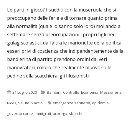
Le parti in gioco? I sudditi con la museruola che si
preoccupano delle ferie e di tornare quanto prima
alla normalità (quale lo sanno solo loro) mollando a
settembre senza preoccupazioni i propri figli nei
gulag scolastici, dall’altra le marionette della politica,
esseri privi di coscienza che indipendentemente dalla
bandierina di partito prendono ordini dai veri
manovratori, coloro che realmente muovono le
pedine sulla scacchiera: gli Illusionisti!
Pubblicato
Categorie
31 Luglio 2020
Bambini
,
Controllo
,
Economia
,
Massoneria
,
Tag
NWO
,
Salute
,
Vaccini
emergenza sanitaria
,
epidemia
,
governo conte
,
immigrati
,
proroga
,
sbarchi