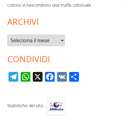
colossi vi nascondono una truffa colossale
ARCHIVI
Archivi
CONDIVIDI
T
W
X
F
V
C
el
h
ac
K
o
e
at
e
n
gr
s
b
di
Statistiche del sito…
a
A
o
vi
m
p
o
di
p
k