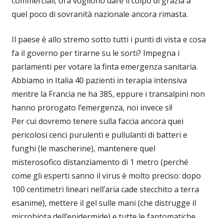
commerciali; ora vogliono dare il colpo di grazia a
quel poco di sovranità nazionale ancora rimasta.
Il paese è allo stremo sotto tutti i punti di vista e cosa
fa il governo per tirarne su le sorti? Impegna i
parlamenti per votare la finta emergenza sanitaria.
Abbiamo in Italia 40 pazienti in terapia intensiva
mentre la Francia ne ha 385, eppure i transalpini non
hanno prorogato l’emergenza, noi invece sì!
Per cui dovremo tenere sulla faccia ancora quei
pericolosi cenci purulenti e pullulanti di batteri e
funghi (le mascherine), mantenere quel
misterosofico distanziamento di 1 metro (perché
come gli esperti sanno il virus è molto preciso: dopo
100 centimetri lineari nell’aria cade stecchito a terra
esanime), mettere il gel sulle mani (che distrugge il
microbiota dell’epidermide) e tutte le fantomatiche