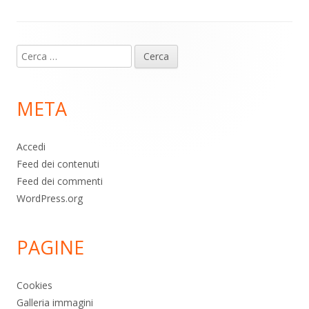
Contenuto
Ricerca
piè
per:
di
META
pagina
Accedi
Feed dei contenuti
Feed dei commenti
WordPress.org
PAGINE
Cookies
Galleria immagini