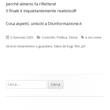
perché almeno fa riflettere!
Il finale è inquietantemente realistico!!!
Cosa aspetti, unisciti a Disinformazione.it
Pubblicato
Categorie
Tag
2 Gennaio 2025
Controllo
,
Politica
,
Storia
e noi come
stronzi rimanemmo a guardare
,
fabio de luigi
,
film
,
pif
Ricerca
Barra
per:
laterale
principale