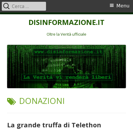
Ricerca
Menu
Menu
per:
principale
Vai
DISINFORMAZIONE.IT
al
contenuto
Oltre la Verità ufficiale
TAG:
DONAZIONI
La grande truffa di Telethon