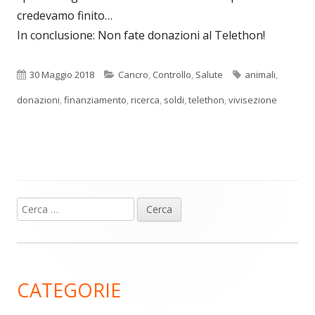
credevamo finito…
In conclusione: Non fate donazioni al Telethon!
Pubblicato
Categorie
Tag
30 Maggio 2018
Cancro
,
Controllo
,
Salute
animali
,
donazioni
,
finanziamento
,
ricerca
,
soldi
,
telethon
,
vivisezione
Ricerca
Barra
per:
laterale
principale
CATEGORIE