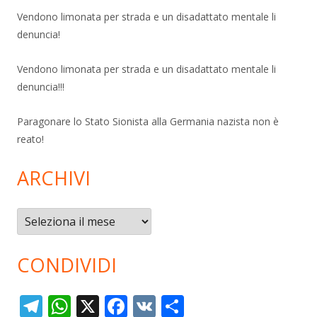
Vendono limonata per strada e un disadattato mentale li
denuncia!
Vendono limonata per strada e un disadattato mentale li
denuncia!!!
Paragonare lo Stato Sionista alla Germania nazista non è
reato!
ARCHIVI
Archivi
CONDIVIDI
T
W
X
F
V
C