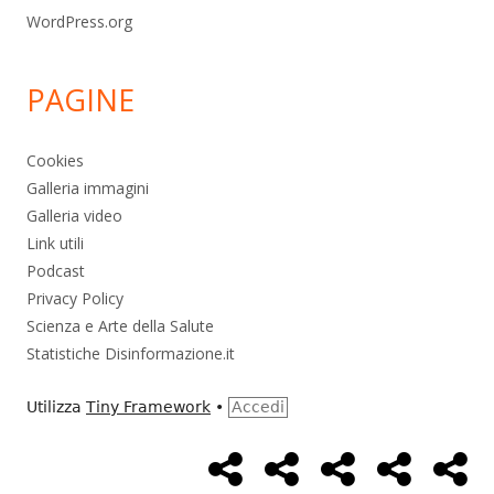
WordPress.org
PAGINE
Cookies
Galleria immagini
Galleria video
Link utili
Podcast
Privacy Policy
Scienza e Arte della Salute
Statistiche Disinformazione.it
Utilizza
Tiny Framework
•
Accedi
Home
Alimentazione
Ambiente
Bambini
Bio
Menù
Page