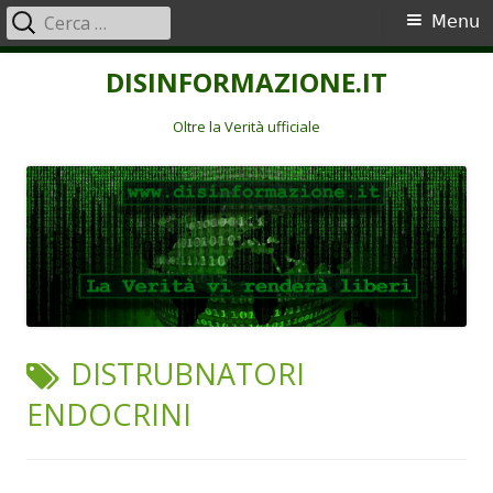
Ricerca
Menu
Menu
per:
principale
Vai
DISINFORMAZIONE.IT
al
contenuto
Oltre la Verità ufficiale
TAG:
DISTRUBNATORI
ENDOCRINI