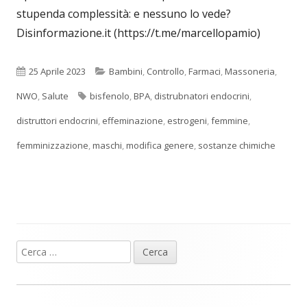
stupenda complessità: e nessuno lo vede?
Disinformazione.it (https://t.me/marcellopamio)
Pubblicato
Categorie
25 Aprile 2023
Bambini
,
Controllo
,
Farmaci
,
Massoneria
,
Tag
NWO
,
Salute
bisfenolo
,
BPA
,
distrubnatori endocrini
,
distruttori endocrini
,
effeminazione
,
estrogeni
,
femmine
,
femminizzazione
,
maschi
,
modifica genere
,
sostanze chimiche
Ricerca
Barra
per:
laterale