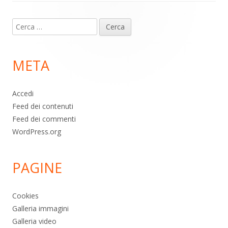
Contenuto
Ricerca
piè
per:
di
META
pagina
Accedi
Feed dei contenuti
Feed dei commenti
WordPress.org
PAGINE
Cookies
Galleria immagini
Galleria video