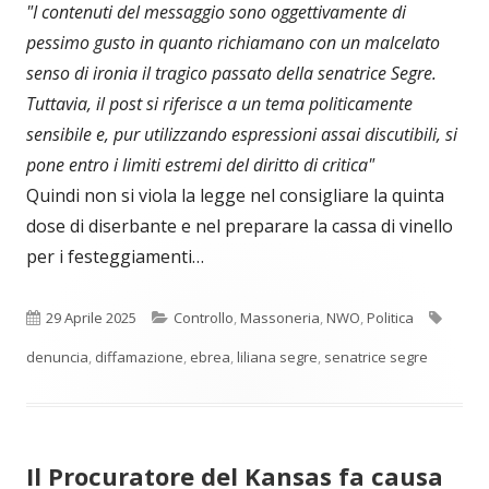
"I contenuti del messaggio sono oggettivamente di
pessimo gusto in quanto richiamano con un malcelato
senso di ironia il tragico passato della senatrice Segre.
Tuttavia, il post si riferisce a un tema politicamente
sensibile e, pur utilizzando espressioni assai discutibili, si
pone entro i limiti estremi del diritto di critica"
Quindi non si viola la legge nel consigliare la quinta
dose di diserbante e nel preparare la cassa di vinello
per i festeggiamenti…
Pubblicato
Categorie
Tag
29 Aprile 2025
Controllo
,
Massoneria
,
NWO
,
Politica
denuncia
,
diffamazione
,
ebrea
,
liliana segre
,
senatrice segre
Il Procuratore del Kansas fa causa