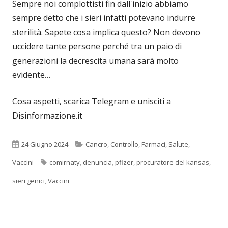
Sempre noi complottisti fin dall'inizio abbiamo
sempre detto che i sieri infatti potevano indurre
sterilità. Sapete cosa implica questo? Non devono
uccidere tante persone perché tra un paio di
generazioni la decrescita umana sarà molto
evidente…
Cosa aspetti, scarica Telegram e unisciti a
Disinformazione.it
Pubblicato
Categorie
24 Giugno 2024
Cancro
,
Controllo
,
Farmaci
,
Salute
,
Tag
Vaccini
comirnaty
,
denuncia
,
pfizer
,
procuratore del kansas
,
sieri genici
,
Vaccini