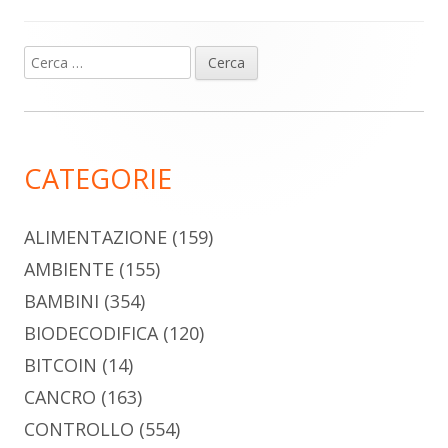
Ricerca
Barra
per:
laterale
principale
CATEGORIE
ALIMENTAZIONE
(159)
AMBIENTE
(155)
BAMBINI
(354)
BIODECODIFICA
(120)
BITCOIN
(14)
CANCRO
(163)
CONTROLLO
(554)