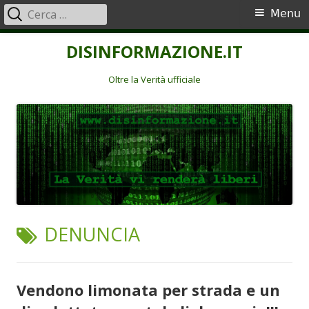
Ricerca
Menu
Menu
per:
principale
Vai
DISINFORMAZIONE.IT
al
contenuto
Oltre la Verità ufficiale
TAG:
DENUNCIA
Vendono limonata per strada e un