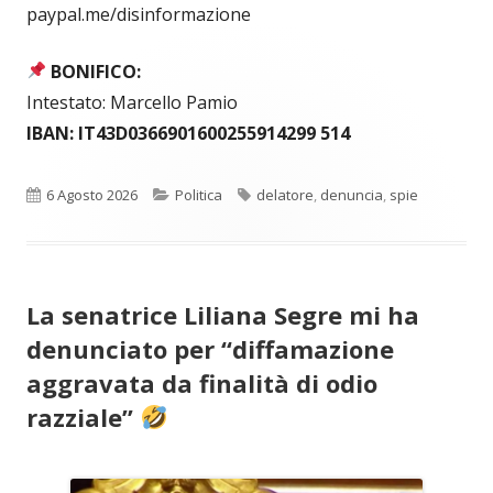
paypal.me/disinformazione
BONIFICO:
Intestato: Marcello Pamio
IBAN: IT43D0366901600255914299 514
Pubblicato
Categorie
Tag
6 Agosto 2026
Politica
delatore
,
denuncia
,
spie
La senatrice Liliana Segre mi ha
denunciato per “diffamazione
aggravata da finalità di odio
razziale”