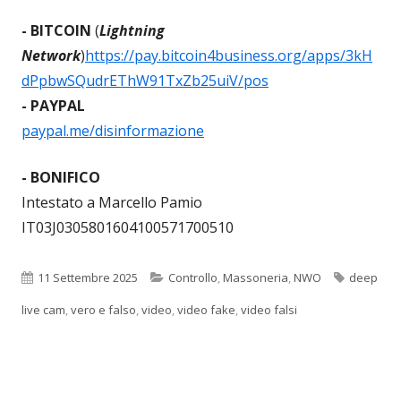
- BITCOIN
(
Lightning
Network
)
https://pay.bitcoin4business.org/apps/3kH
dPpbwSQudrEThW91TxZb25uiV/pos
- PAYPAL
paypal.me/disinformazione
- BONIFICO
Intestato a Marcello Pamio
IT03J0305801604100571700510
Pubblicato
Categorie
Tag
11 Settembre 2025
Controllo
,
Massoneria
,
NWO
deep
live cam
,
vero e falso
,
video
,
video fake
,
video falsi