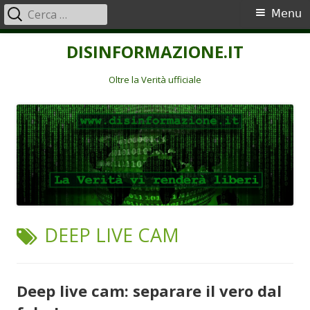
Ricerca
Menu
Menu
per:
principale
Vai
DISINFORMAZIONE.IT
al
contenuto
Oltre la Verità ufficiale
TAG:
DEEP LIVE CAM
Deep live cam: separare il vero dal