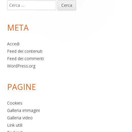
Ricerca
piè
per:
di
META
pagina
Accedi
Feed dei contenuti
Feed dei commenti
WordPress.org
PAGINE
Cookies
Galleria immagini
Galleria video
Link utili