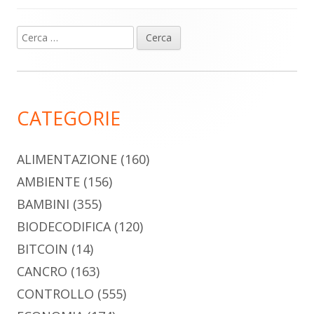
Ricerca
Barra
per:
laterale
principale
CATEGORIE
ALIMENTAZIONE
(160)
AMBIENTE
(156)
BAMBINI
(355)
BIODECODIFICA
(120)
BITCOIN
(14)
CANCRO
(163)
CONTROLLO
(555)