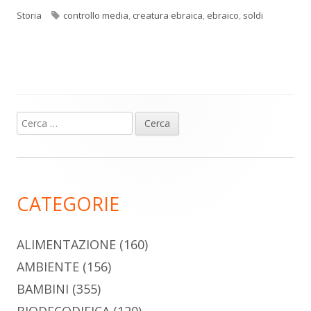
Tag
Storia
controllo media
,
creatura ebraica
,
ebraico
,
soldi
Ricerca
Barra
per:
laterale
principale
CATEGORIE
ALIMENTAZIONE
(160)
AMBIENTE
(156)
BAMBINI
(355)
BIODECODIFICA
(120)