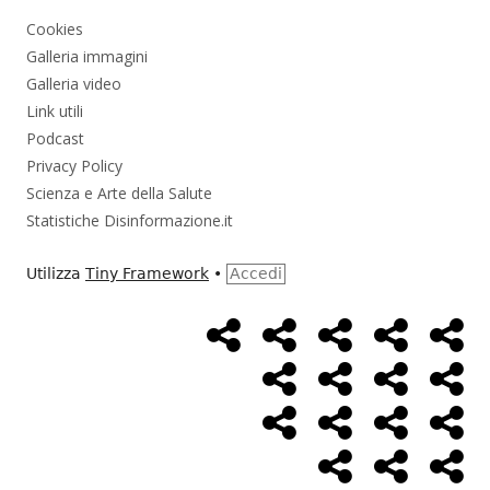
Cookies
Galleria immagini
Galleria video
Link utili
Podcast
Privacy Policy
Scienza e Arte della Salute
Statistiche Disinformazione.it
Utilizza
Tiny Framework
•
Accedi
Home
Alimentazione
Ambiente
Bambini
Bio
Menù
Page
social
Cancro
Controllo
Economia
Eso
link
Farmaci
Massoneria
NWO
Poli
Salute
Storia
Pod