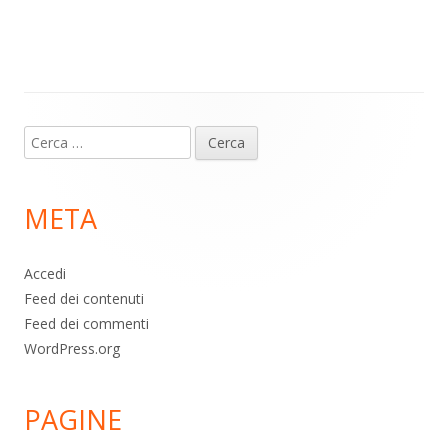
m
p
o
di
p
k
Contenuto
Ricerca
piè
per:
di
META
pagina
Accedi
Feed dei contenuti
Feed dei commenti
WordPress.org
PAGINE