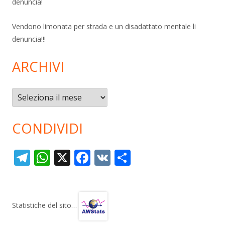
denuncia!
Vendono limonata per strada e un disadattato mentale li
denuncia!!!
ARCHIVI
Archivi
CONDIVIDI
T
W
X
F
V
C
el
h
ac
K
o
e
at
e
n
gr
s
b
di
Statistiche del sito…
a
A
o
vi