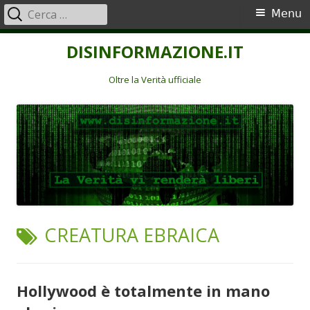
Ricerca
Menu
Menu
per:
principale
Vai
DISINFORMAZIONE.IT
al
contenuto
Oltre la Verità ufficiale
TAG:
CREATURA EBRAICA
Hollywood è totalmente in mano