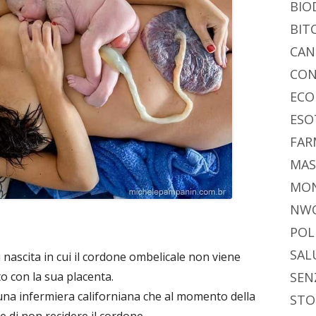
BIO
BIT
CAN
CON
ECO
ESO
FAR
MAS
MO
NW
POL
SAL
 nascita in cui il cordone ombelicale non viene
SEN
to con la sua placenta.
 una infermiera californiana che al momento della
STO