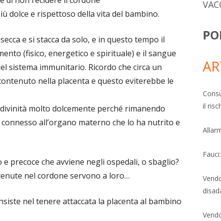
se di non recidere il cordone
VAC
iù dolce e rispettoso della vita del bambino.
PO
ecca e si stacca da solo, e in questo tempo il
ento (fisico, energetico e spirituale) e il sangue
AR
del sistema immunitario. Ricordo che circa un
ontenuto nella placenta e questo eviterebbe le
Consu
il ri
a divinità molto dolcemente perché rimanendo
e connesso all’organo materno che lo ha nutrito e
Allarm
Fauci
 e precoce che avviene negli ospedali, o sbaglio?
ntenute nel cordone servono a loro…
Vendo
disad
onsiste nel tenere attaccata la placenta al bambino
Vendo