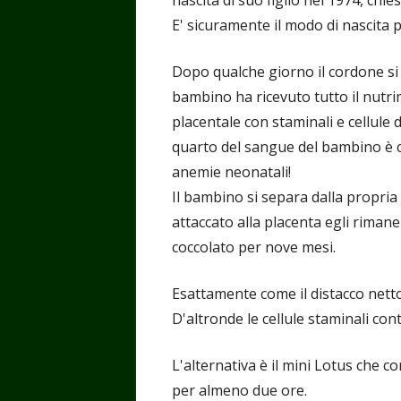
nascita di suo figlio nel 1974, chie
E' sicuramente il modo di nascita p
Dopo qualche giorno il cordone si s
bambino ha ricevuto tutto il nutrim
placentale con staminali e cellule 
quarto del sangue del bambino è c
anemie neonatali!
Il bambino si separa dalla propri
attaccato alla placenta egli riman
coccolato per nove mesi.
Esattamente come il distacco netto
D'altronde le cellule staminali co
L'alternativa è il mini Lotus che c
per almeno due ore.