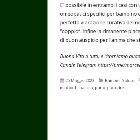
E' possibile in entrambi i casi con
omeopatici specifici per bambino
perfetta vibrazione curativa del n
“doppio”. Infine la rimanente plac
di buon auspicio per l’anima che s
Buona Vita a tutti, e ritorniamo qua
Canale Telegram https://t.me/marce
Pubblicato
Categorie
25 Maggio 2023
Bambini
,
Salute
mini birth
,
nascita
,
parto
,
partorire