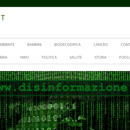
IT
AMBIENTE
BAMBINI
BIODECODIFICA
CANCRO
CON
ERIA
NWO
POLITICA
SALUTE
STORIA
PODC