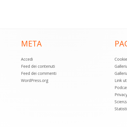
META
PA
Accedi
Cooki
Feed dei contenuti
Galler
Feed dei commenti
Galleri
WordPress.org
Link uti
Podca
Privac
Scienz
Statis