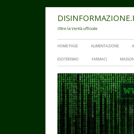
Vai
DISINFORMAZIONE.
al
contenuto
Oltre la Verità ufficiale
Menu
HOME PAGE
ALIMENTAZIONE
principale
ESOTERISMO
FARMACI
MASSON