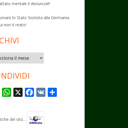
attato mentale li denuncia!!!
onare lo Stato Sionista alla Germania
ta non è reato!
CHIVI
vi
NDIVIDI
T
W
X
F
V
C
el
h
ac
K
o
e
at
e
n
gr
s
b
di
stiche del sito…