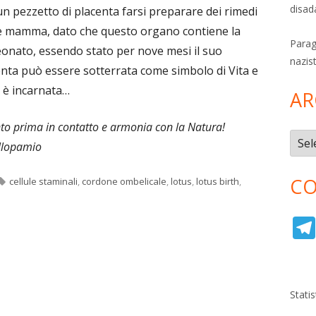
disad
 un pezzetto di placenta farsi preparare dei rimedi
 e mamma, dato che questo organo contiene la
Parag
eonato, essendo stato per nove mesi il suo
nazis
enta può essere sotterrata come simbolo di Vita e
i è incarnata…
AR
nto prima in contatto e armonia con la Natura!
Archi
llopamio
CO
Tag
cellule staminali
,
cordone ombelicale
,
lotus
,
lotus birth
,
Stati