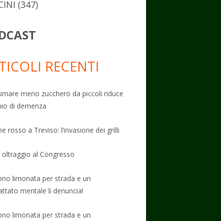
CINI
(347)
DCAST
TICOLI RECENTI
mare meno zucchero da piccoli riduce
schio di demenza
e rosso a Treviso: l’invasione dei grilli
: oltraggio al Congresso
no limonata per strada e un
attato mentale li denuncia!
no limonata per strada e un