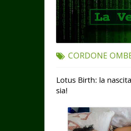
TAG:
CORDONE OMBE
Lotus Birth: la nascit
sia!