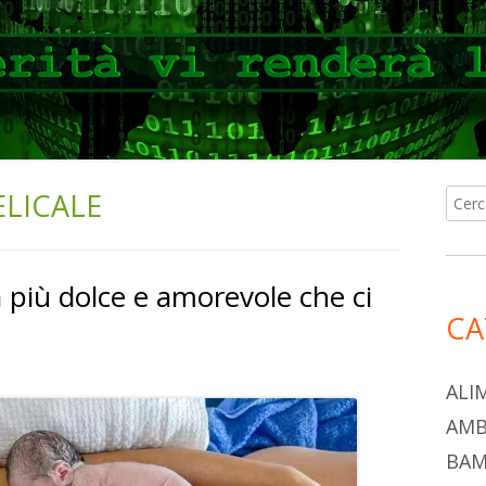
LICALE
Ricer
Ba
per:
lat
a più dolce e amorevole che ci
pri
CA
ALI
AMB
BAM