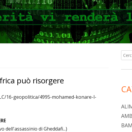
Ricer
Ba
per:
lat
rica può risorgere
pri
CA
LC/16-geopolitica/4995-mohamed-konare-l-
ALI
AMB
ERE
BAM
o dell'assassinio di Gheddafi...)