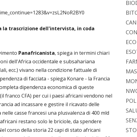
BIO
BIT
?time_continue=1283&v=zsL2NoR2BY0
CAN
la trascrizione dell'intervista, in coda
CON
ECO
ESO
ovimento
Panafricanista
, spiega in termini chiari
FAR
ioni dell'Africa occidentale e subsahariana
li, ecc.) vivano nella condizione fattuale di
MAS
ipendenza di facciata - spiega Konare - la Francia
MO
a completa dipendenza economica di queste
NW
il franco CFA) per cui i paesi africani vendono nel
POL
ncia ad incassare e gestire il ricavato delle
SAL
nelle casse francesi una plusvalenza di 400 mld
SEN
 africani restano solo le briciole, da spendere
STO
l corso della storia 22 capi di stato africani