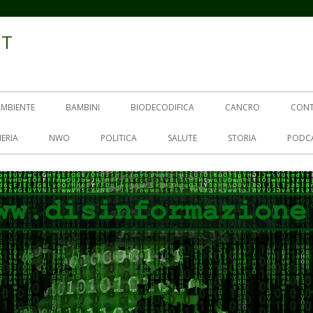
IT
AMBIENTE
BAMBINI
BIODECODIFICA
CANCRO
CON
ERIA
NWO
POLITICA
SALUTE
STORIA
PODC