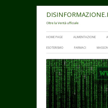
Vai
DISINFORMAZIONE.
al
contenuto
Oltre la Verità ufficiale
Menu
HOME PAGE
ALIMENTAZIONE
principale
ESOTERISMO
FARMACI
MASSON