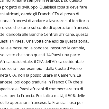
ica, no! Rimane sempre in Francia. E su questo
a progetti di sviluppo. Qualsiasi cosa si deve fare
esi africani, dandogli Franchi CFA al posto di
zionali francesi di andare a lavorare sul territorio
divise che sono sul conto di operazioni francesi.
te, dandola alle Banche Centrali africane, questa
esti 14 Paesi. Una volta che esci da questa zona...
 Italia e nessuno la conosce, nessuno la cambia,
so, visto che sono questi 14 Paesi una parte
Africa occidentale, il CFA dell'Africa occidentale
è se io, io - per esempio - dalla Costa d'Avorio
neta CFA, non la posso usare in Camerun. La
ancese, poi dopo tradurla in Franco CFA che si
pedisce ai Paesi africani di commerciare tra di
e per la Francia. Poi l'altra metà, il 50% delle
delle operazioni francese, la Francia li usa per