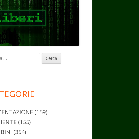
ca
rra
erale
ncipale
TEGORIE
MENTAZIONE
(159)
IENTE
(155)
BINI
(354)