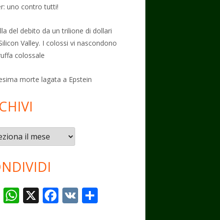
: uno contro tutti!
la del debito da un trilione di dollari
Silicon Valley. I colossi vi nascondono
ruffa colossale
esima morte lagata a Epstein
CHIVI
vi
NDIVIDI
T
W
X
F
V
C
el
h
ac
K
o