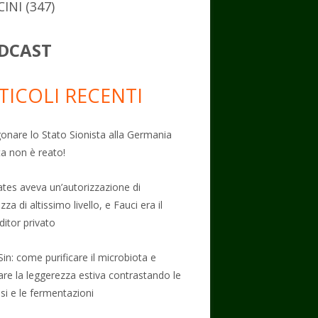
CINI
(347)
DCAST
TICOLI RECENTI
onare lo Stato Sionista alla Germania
ta non è reato!
Gates aveva un’autorizzazione di
zza di altissimo livello, e Fauci era il
ditor privato
Sin: come purificare il microbiota e
vare la leggerezza estiva contrastando le
osi e le fermentazioni