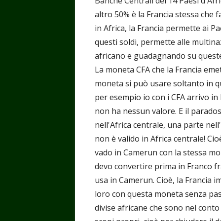
Banche Centrali dei 14 Paesi d'Afr
altro 50% è la Francia stessa che f
in Africa, la Francia permette ai Pa
questi soldi, permette alle multina
africano e guadagnando su queste 
La moneta CFA che la Francia emet
moneta si può usare soltanto in qu
per esempio io con i CFA arrivo in
non ha nessun valore. E il parados
nell'Africa centrale, una parte nell'
non è valido in Africa centrale! Cio
vado in Camerun con la stessa mo
devo convertire prima in Franco fr
usa in Camerun. Cioè, la Francia im
loro con questa moneta senza passar
divise africane che sono nel conto 