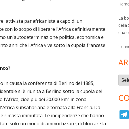
Hamer
La bol
attivista panafricanista a capo di un
della 
con lo scopo di liberare l'Africa definitivamente
una t
iamo un'autodeterminazione politica, economica e
nto anni che l'Africa vive sotto la cupola francese
L’enn
AR
ento?
Archi
 in causa la conferenza di Berlino del 1885,
cidentale si è riunita a Berlino sotto la cupola del
CO
 l'Africa, cioè più dei 30.000 km² in zona
 l'Africa subsahariana è tornata alla Francia. Da
e è rimasta immutata. Le indipendenze che hanno
 state solo un modo di ammortizzare, di bloccare la