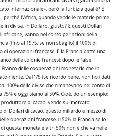
fanno? Dicono agli africani: «Noi vi garantiamo la
ato internazionale», però la furbizia qual è? È
.. perché l'Africa, quando vende le materie prime
 in divisa, in Dollaro, giusto? E questi Dollari
 africane, vanno nel conto per azioni della
cia (fino al 1975, se non sbaglio) il 100% di
 di operazioni francese. E la Francia batte una
anco delle colonie francesi; dopo le false
 Franco delle cooperazioni monetarie che in
to niente. Dal '75 (se ricordo bene, non ho i dati
 dal 100% delle divise che rimanevano nel conto di
a 75% e oggi siamo al 50%. Cioè, do un esempio:
mo produttore di cacao, vende sul mercato
 di Dollari di cacao, questo miliardo e mezzo di
elle operazioni francese. Il 50% la Francia se lo
à di questa moneta e altri 50% non è che va nelle