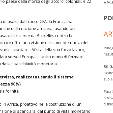
rio paese dalla morsa degli accordi coloniali, e 22
VAC
PO
 di uscire dal franco CFA, la Francia ha
anche della nazione africana, usando un
AR
sato di recente da Bruxelles contro la
Konare offre una visione decisamente nuova del
Parag
vuole svuotare l'Africa della sua forza lavoro,
nazis
lata verso l'Europa. L'unico modo di fermare
a dalla sua schiavitù monetaria...
Bill 
sicure
tervista, realizzata usando il sistema
suo e
tezza 90%)
.
la fornita.
Para 
ritro
 in Africa, proattivo nella costruzione di un
disbi
nzione di sganciarsi dal punto di vista monetario