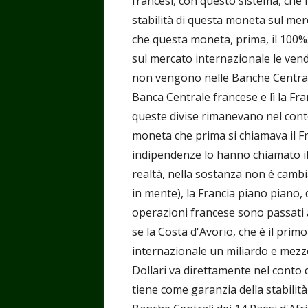
francesi, con questo sistema, che 
stabilità di questa moneta sul merc
che questa moneta, prima, il 100%.
sul mercato internazionale le vende
non vengono nelle Banche Centrali
Banca Centrale francese e lì la Fran
queste divise rimanevano nel conto
moneta che prima si chiamava il Fr
indipendenze lo hanno chiamato il
realtà, nella sostanza non è cambia
in mente), la Francia piano piano,
operazioni francese sono passati 
se la Costa d'Avorio, che è il pri
internazionale un miliardo e mezzo
Dollari va direttamente nel conto d
tiene come garanzia della stabilit