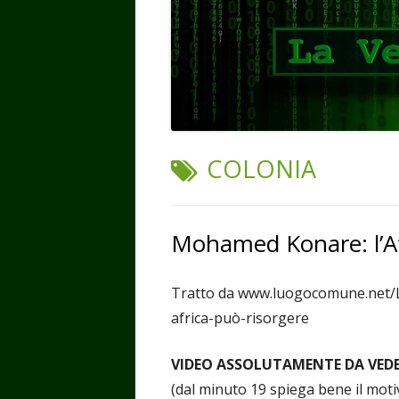
TAG:
COLONIA
Mohamed Konare: l’Af
Tratto da www.luogocomune.net/
africa-può-risorgere
VIDEO ASSOLUTAMENTE DA VED
(dal minuto 19 spiega bene il motiv