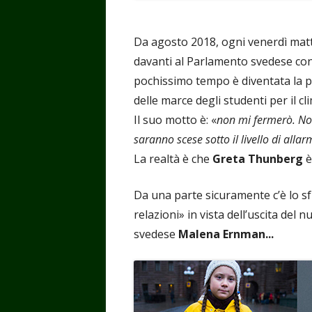
Da agosto 2018, ogni venerdì matti
davanti al Parlamento svedese con i
pochissimo tempo è diventata la 
delle marce degli studenti per il cl
Il suo motto è: «
non mi fermerò. Non
saranno scese sotto il livello di allar
La realtà è che
Greta Thunberg
è
Da una parte sicuramente c’è lo 
relazioni» in vista dell’uscita del 
svedese
Malena Ernman...