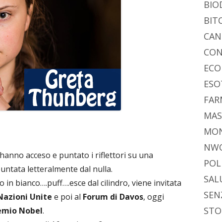
BIO
BIT
CAN
CON
ECO
ESO
FAR
MAS
MO
NW
anno acceso e puntato i riflettori su una
POL
untata letteralmente dal nulla.
SAL
 in bianco….puff….esce dal cilindro, viene invitata
SEN
Nazioni Unite
e poi al
Forum di Davos
, oggi
STO
emio Nobel
.