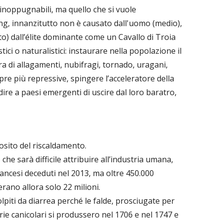
 inoppugnabili, ma quello che si vuole
ing, innanzitutto non è causato dall'uomo (medio),
o) dall’élite dominante come un Cavallo di Troia
tici o naturalistici: instaurare nella popolazione il
ra di allagamenti, nubifragi, tornado, uragani,
mpre più repressive, spingere l’acceleratore della
ire a paesi emergenti di uscire dal loro baratro,
osito del riscaldamento.
che sarà difficile attribuire all’industria umana,
rancesi deceduti nel 2013, ma oltre 450.000
rano allora solo 22 milioni.
lpiti da diarrea perché le falde, prosciugate per
rie canicolari si produssero nel 1706 e nel 1747 e