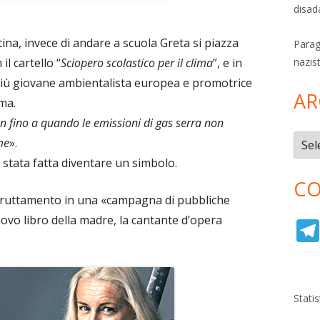
disad
na, invece di andare a scuola Greta si piazza
Parag
l cartello “
Sciopero scolastico per il clima
”, e in
nazis
più giovane ambientalista europea e promotrice
AR
ima.
 fino a quando le emissioni di gas serra non
Archi
me
».
 stata fatta diventare un simbolo.
CO
sfruttamento in una «campagna di pubbliche
nuovo libro della madre, la cantante d’opera
Stati