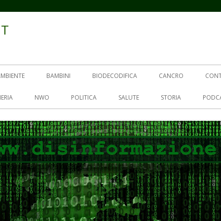
IT
AMBIENTE
BAMBINI
BIODECODIFICA
CANCRO
CON
ERIA
NWO
POLITICA
SALUTE
STORIA
PODC