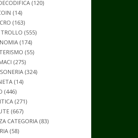
DECODIFICA
(120)
COIN
(14)
CRO
(163)
TROLLO
(555)
NOMIA
(174)
TERISMO
(55)
MACI
(275)
SONERIA
(324)
NETA
(14)
O
(446)
ITICA
(271)
UTE
(667)
ZA CATEGORIA
(83)
RIA
(58)