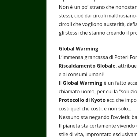
Non è un po’ strano che nonostante
stessi, cioè dai circoli malthusiano
circoli che vogliono austerità, de
gli stessi che stanno creando il pr
Global Warming
L’immensa grancassa di Poteri For
Riscaldamento Globale
, attribu
e ai consumi umani!
Il
Global Warming
è un fatto accer
chiamato uomo, per cui la “soluzio
Protocollo di Kyoto
ecc. che impon
costi quel che costi, e non solo...
Nessuno sta negando l’ovvietà: bast
Il pianeta sta certamente vivendo 
stile di vita, improntato esclusiva