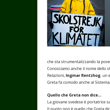
che sta strumentalizzando la povera
Conosciamo anche il nome dello s
Relazioni,
Ingmar Rentzhog
, un 
Greta fa comodo anche al Sistem
Quello che Greta non dice…
La giovane svedese è portatrice s
Il punto non è quello che Greta dic