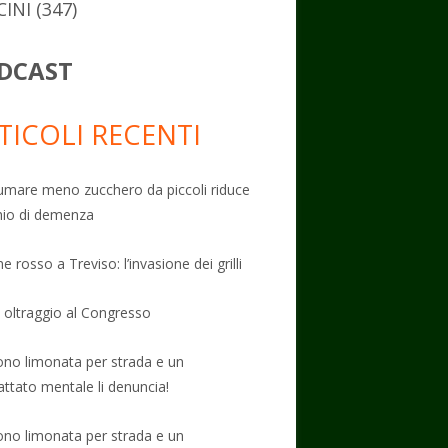
CINI
(347)
DCAST
TICOLI RECENTI
mare meno zucchero da piccoli riduce
schio di demenza
e rosso a Treviso: l’invasione dei grilli
: oltraggio al Congresso
no limonata per strada e un
attato mentale li denuncia!
no limonata per strada e un