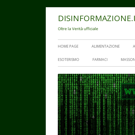
Vai
DISINFORMAZIONE.
al
contenuto
Oltre la Verità ufficiale
Menu
HOME PAGE
ALIMENTAZIONE
principale
ESOTERISMO
FARMACI
MASSON