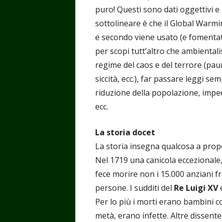
puro! Questi sono dati oggettivi e
sottolineare è che il Global Warm
e secondo viene usato (e fomentat
per scopi tutt’altro che ambientalis
regime del caos e del terrore (pau
siccità, ecc.), far passare leggi se
riduzione della popolazione, imped
ecc.
La storia docet
La storia insegna qualcosa a prop
Nel 1719 una canicola eccezionale, 
fece morire non i 15.000 anziani f
persone. I sudditi del
Re Luigi XV
e
Per lo più i morti erano bambini co
metà, erano infette. Altre dissente