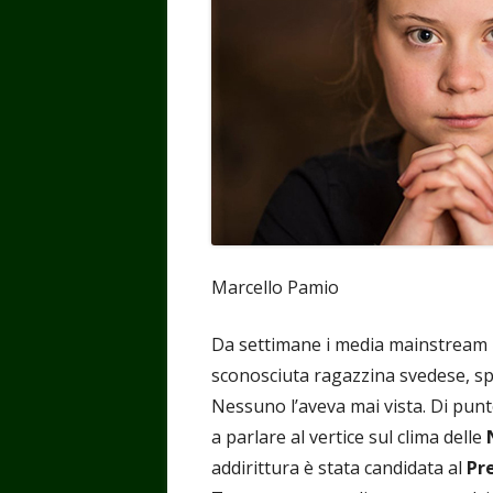
Marcello Pamio
Da settimane i media mainstream h
sconosciuta ragazzina svedese, sp
Nessuno l’aveva mai vista. Di punto
a parlare al vertice sul clima delle
addirittura è stata candidata al
Pr