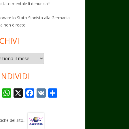
attato mentale li denuncia!!!
onare lo Stato Sionista alla Germania
ta non è reato!
CHIVI
vi
NDIVIDI
T
W
X
F
V
C
el
h
ac
K
o
e
at
e
n
gr
s
b
di
stiche del sito…