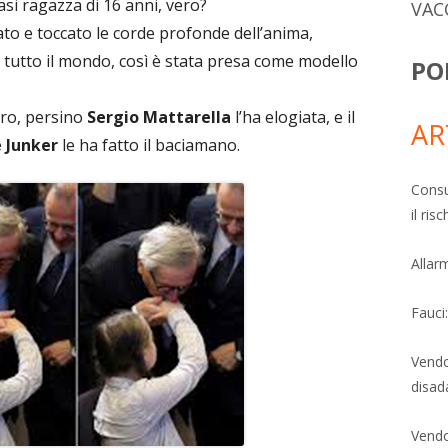
si ragazza di 16 anni, vero?
VAC
to e toccato le corde profonde dell’anima,
 tutto il mondo, così è stata presa come modello
PO
dro, persino
Sergio Mattarella
l’ha elogiata, e il
AR
 Junker
le ha fatto il baciamano.
Consu
il ri
Allarm
Fauci
Vendo
disad
Vendo