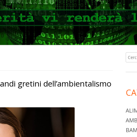
Ricer
Ba
per:
lat
randi gretini dell’ambientalismo
pri
CA
ALI
AMB
BAM