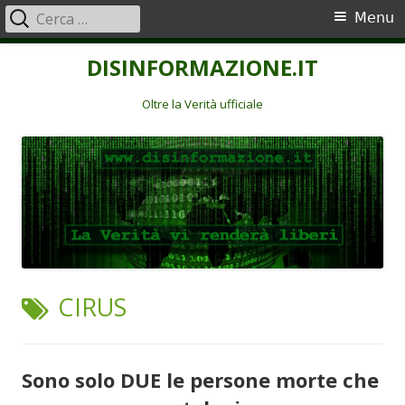
Ricerca
Menu
Menu
per:
principale
Vai
DISINFORMAZIONE.IT
al
contenuto
Oltre la Verità ufficiale
TAG:
CIRUS
Sono solo DUE le persone morte che