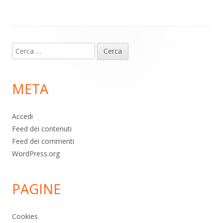
p
k
Contenuto
Ricerca
piè
per:
di
META
pagina
Accedi
Feed dei contenuti
Feed dei commenti
WordPress.org
PAGINE
Cookies