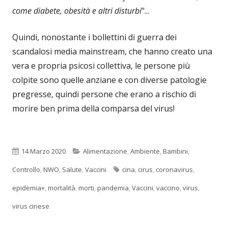
come diabete, obesità e altri disturbi
"...
Quindi, nonostante i bollettini di guerra dei
scandalosi media mainstream, che hanno creato una
vera e propria psicosi collettiva, le persone più
colpite sono quelle anziane e con diverse patologie
pregresse, quindi persone che erano a rischio di
morire ben prima della comparsa del virus!
Pubblicato
Categorie
14 Marzo 2020
Alimentazione
,
Ambiente
,
Bambini
,
Tag
Controllo
,
NWO
,
Salute
,
Vaccini
cina
,
cirus
,
coronavirus
,
epidemia+
,
mortalità
,
morti
,
pandemia
,
Vaccini
,
vaccino
,
virus
,
virus cinese