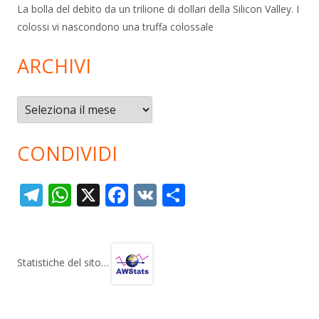
La bolla del debito da un trilione di dollari della Silicon Valley. I
colossi vi nascondono una truffa colossale
ARCHIVI
Archivi
CONDIVIDI
T
W
X
F
V
C
el
h
ac
K
o
e
at
e
n
gr
s
b
di
Statistiche del sito…
a
A
o
vi
m
p
o
di