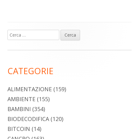
Ricerca
Barra
per:
laterale
principale
CATEGORIE
ALIMENTAZIONE
(159)
AMBIENTE
(155)
BAMBINI
(354)
BIODECODIFICA
(120)
BITCOIN
(14)
CANCRO
(163)