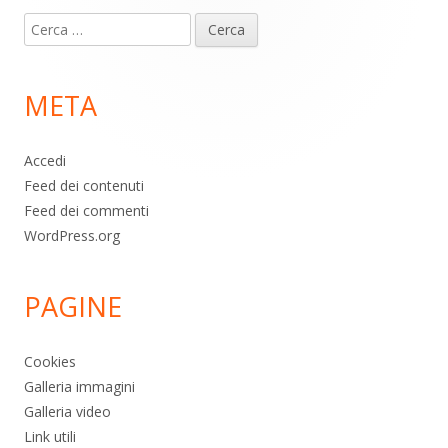
Contenuto
Ricerca
piè
per:
di
META
pagina
Accedi
Feed dei contenuti
Feed dei commenti
WordPress.org
PAGINE
Cookies
Galleria immagini
Galleria video
Link utili