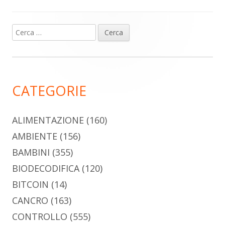
Ricerca
Barra
per:
laterale
principale
CATEGORIE
ALIMENTAZIONE
(160)
AMBIENTE
(156)
BAMBINI
(355)
BIODECODIFICA
(120)
BITCOIN
(14)
CANCRO
(163)
CONTROLLO
(555)