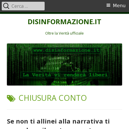
Ricerca
Menu
Menu
per:
principale
Vai
DISINFORMAZIONE.IT
al
contenuto
Oltre la Verità ufficiale
TAG:
CHIUSURA CONTO
Se non ti allinei alla narrativa ti