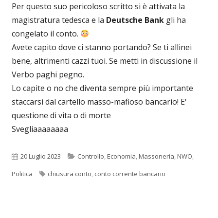
Per questo suo pericoloso scritto si è attivata la
magistratura tedesca e la
Deutsche Bank
gli ha
congelato il conto.
Avete capito dove ci stanno portando? Se ti allinei
bene, altrimenti cazzi tuoi. Se metti in discussione il
Verbo paghi pegno.
Lo capite o no che diventa sempre più importante
staccarsi dal cartello masso-mafioso bancario! E'
questione di vita o di morte
Svegliaaaaaaaa
Pubblicato
Categorie
20 Luglio 2023
Controllo
,
Economia
,
Massoneria
,
NWO
,
Tag
Politica
chiusura conto
,
conto corrente bancario