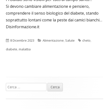
Si devono cambiare alimentazione e pensiero,
comprendere il senso biologico del diabete, stando
soprattutto lontani come la peste dai camici bianchi…
Disinformazione.it
Pubblicato
Categorie
Tag
8 Dicembre 2023
Alimentazione
,
Salute
cheto
,
diabete
,
malattia
Ricerca
Barra
per:
laterale
principale