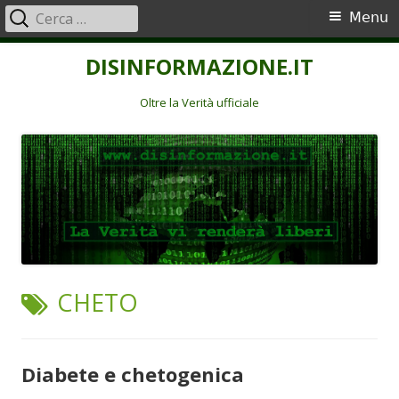
Ricerca
Menu
Menu
per:
principale
Vai
DISINFORMAZIONE.IT
al
contenuto
Oltre la Verità ufficiale
TAG:
CHETO
Diabete e chetogenica