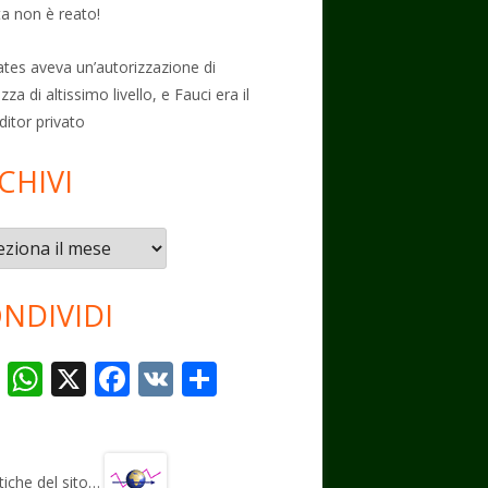
ta non è reato!
Gates aveva un’autorizzazione di
zza di altissimo livello, e Fauci era il
ditor privato
CHIVI
vi
NDIVIDI
T
W
X
F
V
C
el
h
ac
K
o
e
at
e
n
gr
s
b
di
stiche del sito…