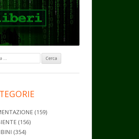
ca
rra
erale
ncipale
TEGORIE
MENTAZIONE
(159)
IENTE
(156)
BINI
(354)