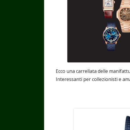
Ecco una carrellata delle manifatt
Interessanti per collezionisti e a