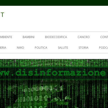
IT
AMBIENTE
BAMBINI
BIODECODIFICA
CANCRO
CON
ERIA
NWO
POLITICA
SALUTE
STORIA
PODC