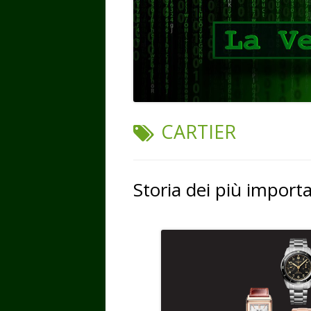
TAG:
CARTIER
Storia dei più import