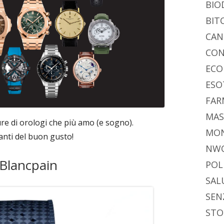
BIO
BIT
CAN
CON
ECO
ESO
FAR
MAS
ure di orologi che più amo (e sogno).
MO
manti del buon gusto!
NW
Blancpain
POL
SAL
SEN
STO