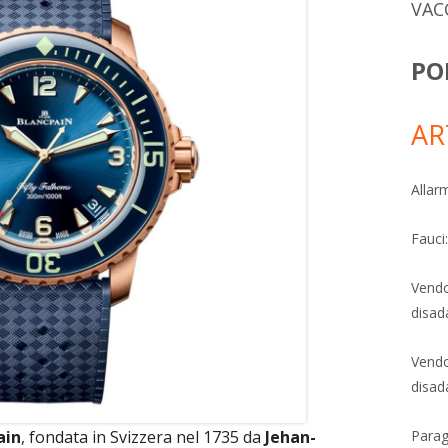
VAC
PO
AR
Allarm
Fauci
Vendo
disad
Vendo
disad
Parag
ain
, fondata in Svizzera nel 1735 da
Jehan-