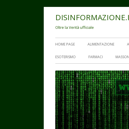
Vai
DISINFORMAZIONE.
al
contenuto
Oltre la Verità ufficiale
Menu
HOME PAGE
ALIMENTAZIONE
principale
ESOTERISMO
FARMACI
MASSON