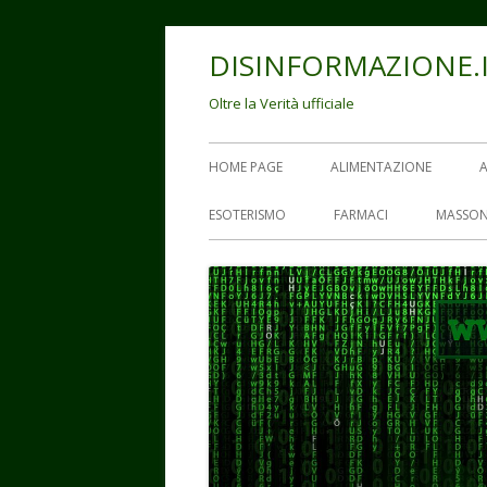
Vai
DISINFORMAZIONE.
al
contenuto
Oltre la Verità ufficiale
Menu
HOME PAGE
ALIMENTAZIONE
principale
ESOTERISMO
FARMACI
MASSON