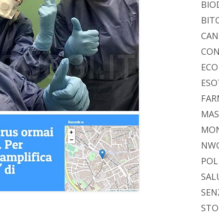
BIO
BIT
CAN
CON
ECO
ESO
FAR
MAS
MO
NW
POL
SAL
SEN
STO