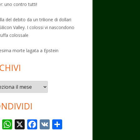
: uno contro tutti!
la del debito da un trilione di dollari
Silicon Valley. I colossi vi nascondono
ruffa colossale
esima morte lagata a Epstein
CHIVI
vi
NDIVIDI
T
W
X
F
V
C
el
h
ac
K
o