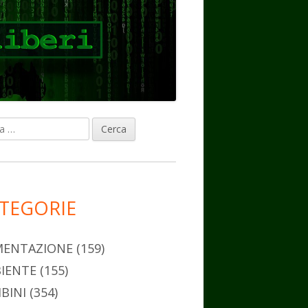
ca
rra
erale
ncipale
TEGORIE
MENTAZIONE
(159)
IENTE
(155)
BINI
(354)