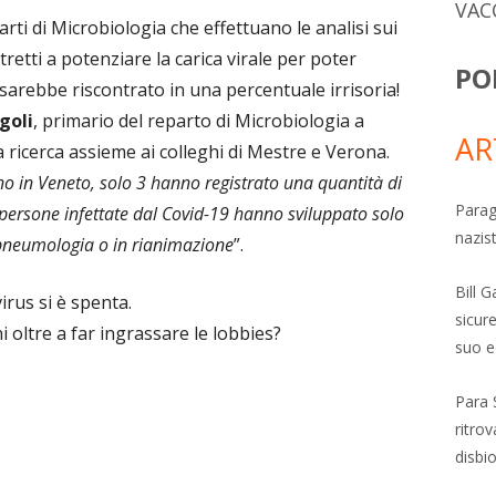
VAC
arti di Microbiologia che effettuano le analisi sui
tti a potenziare la carica virale per poter
PO
, sarebbe riscontrato in una percentuale irrisoria!
goli
, primario del reparto di Microbiologia a
AR
a ricerca assieme ai colleghi di Mestre e Verona.
no in Veneto, solo 3 hanno registrato una quantità di
Parag
persone infettate dal Covid-19 hanno sviluppato solo
nazis
n pneumologia o in rianimazione
”.
Bill 
virus si è spenta.
sicure
 oltre a far ingrassare le lobbies?
suo e
Para 
ritro
disbi