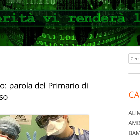
Ricer
Ba
per:
lat
o: parola del Primario di
pri
CA
iso
ALI
AMB
BAM