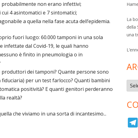
 probabilmente non erano infettivi;
Hamer
 cui 4 asintomatici e 7 sintomatici;
La bol
aragonabile a quella nella fase acuta dell’epidemia.
della 
una t
oprio fuori luogo: 60.000 tamponi in una sola
 infettate dal Covid-19, le quali hanno
L’enn
nessuno è finito in pneumologia o in
?
AR
i produttori dei tamponi? Quante persone sono
a fiduciaria) per un test farlocco? Quanti bambini
Archi
tomatica positività? E quanti genitori perderanno
lla realtà?
CO
uella che viviamo in una sorta di incantesimo...