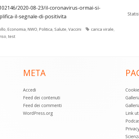
102146/2020-08-23/il-coronavirus-ormai-si-
Stati
ifica-il-segnale-di-positivita
Tag
llo
,
Economia
,
NWO
,
Politica
,
Salute
,
Vaccini
carica virale
,
viso
,
test
META
PA
Accedi
Cooki
Feed dei contenuti
Galler
Feed dei commenti
Galleri
WordPress.org
Link uti
Podca
Privac
Scienz