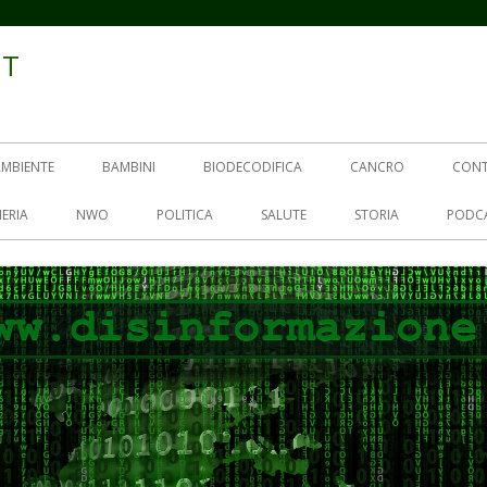
IT
AMBIENTE
BAMBINI
BIODECODIFICA
CANCRO
CON
ERIA
NWO
POLITICA
SALUTE
STORIA
PODC