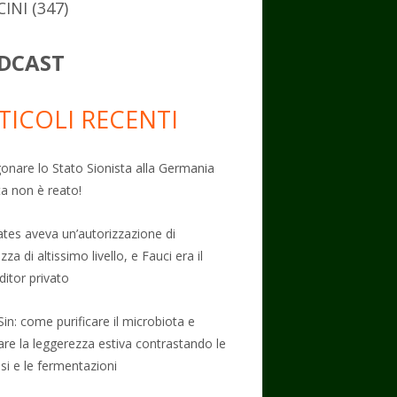
CINI
(347)
DCAST
TICOLI RECENTI
onare lo Stato Sionista alla Germania
ta non è reato!
Gates aveva un’autorizzazione di
zza di altissimo livello, e Fauci era il
ditor privato
Sin: come purificare il microbiota e
vare la leggerezza estiva contrastando le
osi e le fermentazioni