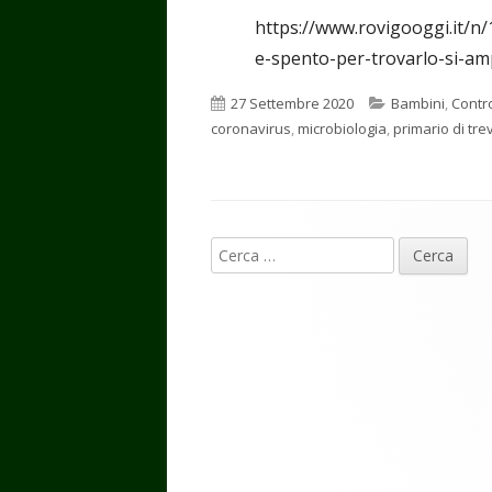
https://www.rovigooggi.it/n/
e-spento-per-trovarlo-si-ampl
Pubblicato
Categorie
27 Settembre 2020
Bambini
,
Contro
coronavirus
,
microbiologia
,
primario di tre
Contenuto
Ricerca
piè
per:
di
pagina