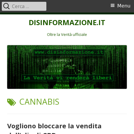
Ricerca
Menu
Menu
per:
principale
Vai
DISINFORMAZIONE.IT
al
contenuto
Oltre la Verità ufficiale
TAG:
CANNABIS
Vogliono bloccare la vendita