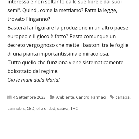
interessa e non soltanto dalle sue fibre e dai suoi
semi". Quindi, come la mettiamo? Fatta la legge,
trovato l'inganno?
Basterà far figurare la produzione in un altro paese
europeo e il gioco è fatto? Resta comunque un
decreto vergognoso che mette i bastoni tra le foglie
di una pianta importantissima e miracolosa.
Tutto quello che funziona viene sistematicamente
boicottato dal regime.
Giù le mani dalla Maria!
Pubblicato
Categorie
Tag
4 Settembre 2023
Ambiente
,
Cancro
,
Farmaci
canapa
,
cannabis
,
CBD
,
olio di cbd
,
sativa
,
THC