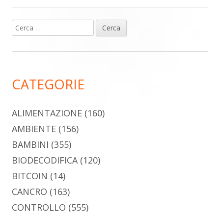
Ricerca
Barra
per:
laterale
principale
CATEGORIE
ALIMENTAZIONE
(160)
AMBIENTE
(156)
BAMBINI
(355)
BIODECODIFICA
(120)
BITCOIN
(14)
CANCRO
(163)
CONTROLLO
(555)