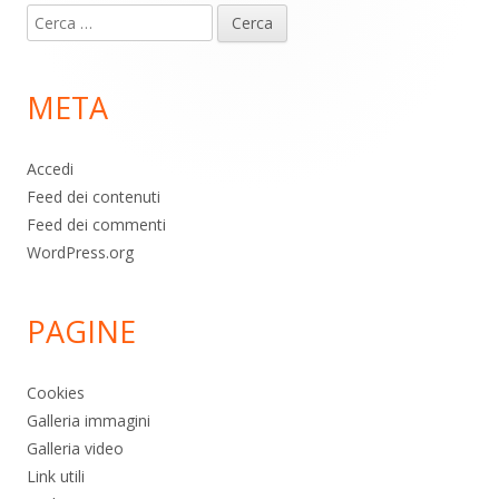
Ricerca
piè
per:
di
META
pagina
Accedi
Feed dei contenuti
Feed dei commenti
WordPress.org
PAGINE
Cookies
Galleria immagini
Galleria video
Link utili