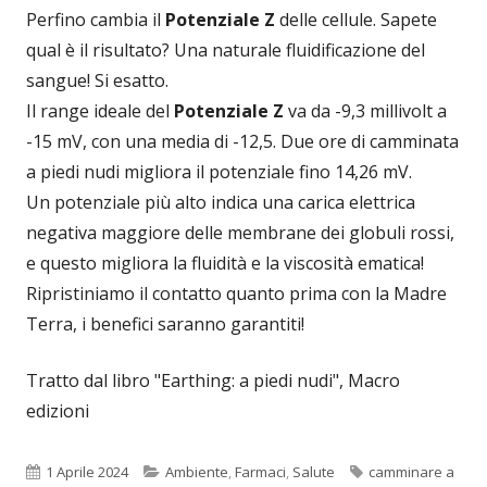
Perfino cambia il
Potenziale Z
delle cellule. Sapete
qual è il risultato? Una naturale fluidificazione del
sangue! Si esatto.
Il range ideale del
Potenziale Z
va da -9,3 millivolt a
-15 mV, con una media di -12,5. Due ore di camminata
a piedi nudi migliora il potenziale fino 14,26 mV.
Un potenziale più alto indica una carica elettrica
negativa maggiore delle membrane dei globuli rossi,
e questo migliora la fluidità e la viscosità ematica!
Ripristiniamo il contatto quanto prima con la Madre
Terra, i benefici saranno garantiti!
Tratto dal libro "Earthing: a piedi nudi", Macro
edizioni
Pubblicato
Categorie
Tag
1 Aprile 2024
Ambiente
,
Farmaci
,
Salute
camminare a