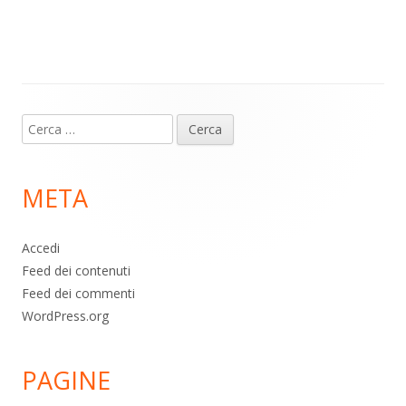
m
p
o
di
p
k
Contenuto
Ricerca
piè
per:
di
META
pagina
Accedi
Feed dei contenuti
Feed dei commenti
WordPress.org
PAGINE