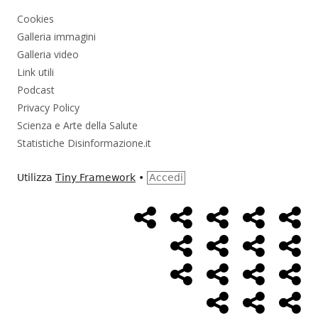
Cookies
Galleria immagini
Galleria video
Link utili
Podcast
Privacy Policy
Scienza e Arte della Salute
Statistiche Disinformazione.it
Utilizza
Tiny Framework
•
Accedi
Home
Alimentazione
Ambiente
Bambini
Bio
Menù
Page
social
Cancro
Controllo
Economia
Eso
link
Farmaci
Massoneria
NWO
Poli
Salute
Storia
Pod