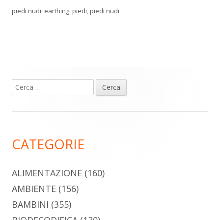
piedi nudi
,
earthing
,
piedi
,
piedi nudi
Ricerca
Barra
per:
laterale
principale
CATEGORIE
ALIMENTAZIONE
(160)
AMBIENTE
(156)
BAMBINI
(355)
BIODECODIFICA
(120)