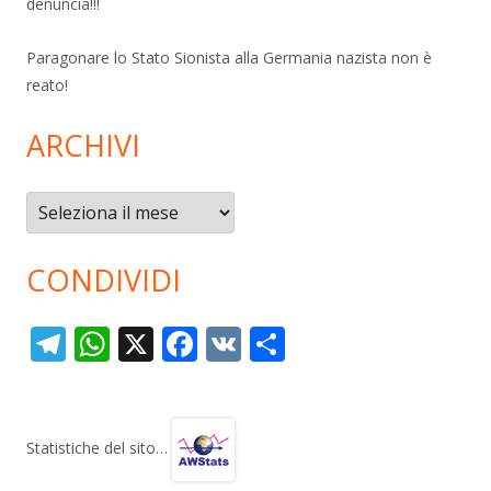
denuncia!!!
Paragonare lo Stato Sionista alla Germania nazista non è
reato!
ARCHIVI
Archivi
CONDIVIDI
T
W
X
F
V
C
el
h
ac
K
o
e
at
e
n
gr
s
b
di
Statistiche del sito…
a
A
o
vi