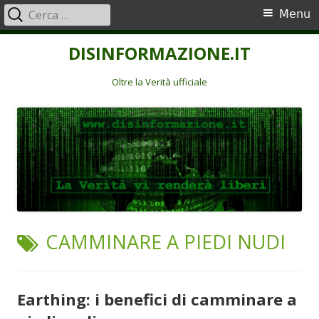
Ricerca
Menu
Menu
per:
principale
Vai
DISINFORMAZIONE.IT
al
contenuto
Oltre la Verità ufficiale
TAG:
CAMMINARE A PIEDI NUDI
Earthing: i benefici di camminare a