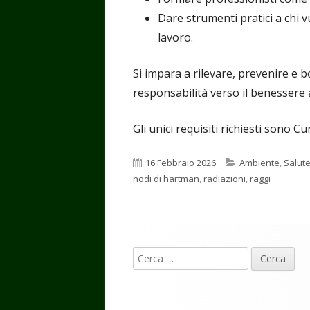
Dare strumenti pratici a chi v
lavoro.
Si impara a rilevare, prevenire e b
responsabilità verso il benessere 
Gli unici requisiti richiesti sono Cu
Pubblicato
Categorie
16 Febbraio 2026
Ambiente
,
Salut
nodi di hartman
,
radiazioni
,
raggi
Contenuto
Ricerca
piè
per:
di