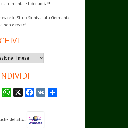
attato mentale li denuncia!!!
onare lo Stato Sionista alla Germania
ta non è reato!
CHIVI
vi
NDIVIDI
T
W
X
F
V
C
el
h
ac
K
o
e
at
e
n
gr
s
b
di
stiche del sito…