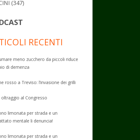
CINI
(347)
DCAST
TICOLI RECENTI
mare meno zucchero da piccoli riduce
schio di demenza
e rosso a Treviso: l’invasione dei grilli
: oltraggio al Congresso
no limonata per strada e un
attato mentale li denuncia!
no limonata per strada e un