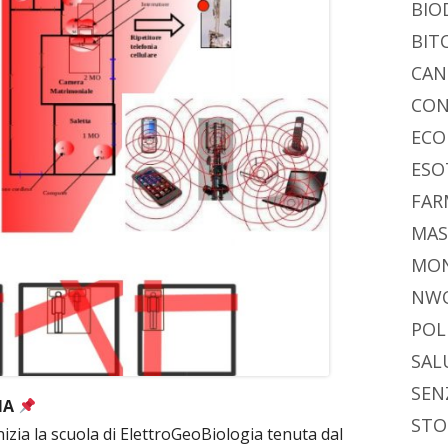
BIO
BIT
CAN
CON
ECO
ESO
FAR
MAS
MO
NW
POL
SAL
SEN
IA
STO
zia la scuola di ElettroGeoBiologia tenuta dal