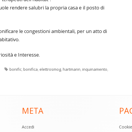
uole rendere salubri la propria casa e il posto di
onificare le congestioni ambientali, per un atto di
abitativo.
riosità e Interesse.
Tag
e
bonific
,
bonifica
,
elettrosmog
,
hartmann
,
inquinamento
,
META
PA
Accedi
Cooki