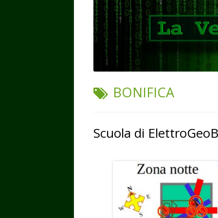
TAG:
BONIFICA
Scuola di ElettroGeoB