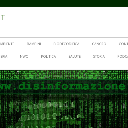
IT
AMBIENTE
BAMBINI
BIODECODIFICA
CANCRO
CON
ERIA
NWO
POLITICA
SALUTE
STORIA
PODC