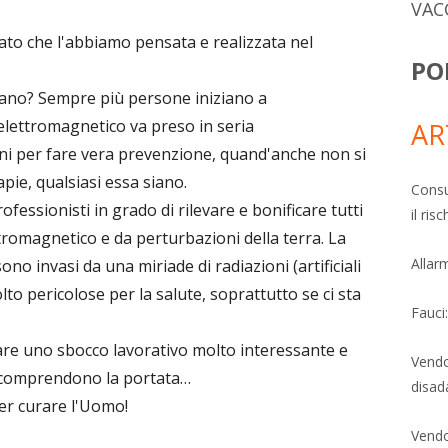
VAC
dato che l'abbiamo pensata e realizzata nel
PO
cano? Sempre più persone iniziano a
lettromagnetico va preso in seria
AR
ani per fare vera prevenzione, quand'anche non si
apie, qualsiasi essa siano.
Consu
fessionisti in grado di rilevare e bonificare tutti
il ri
romagnetico e da perturbazioni della terra. La
Allarm
 sono invasi da una miriade di radiazioni (artificiali
to pericolose per la salute, soprattutto se ci sta
Fauci
are uno sbocco lavorativo molto interessante e
Vendo
e comprendono la portata…
disad
per curare l'Uomo!
Vendo