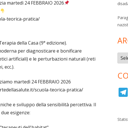
inizia martedì 24 FEBBRAIO 2026
disad
Parag
ola-teorica-pratica/
nazis
AR
erapia della Casa (9° edizione).
moderna per diagnosticare e bonificare
Archi
i artificiali) e le perturbazioni naturali (reti
, ecc.).
CO
iniziamo martedì 24 FEBBRAIO 2026
rtedellasalute.it/scuola-teorica-pratica/
che e sviluppo della sensibilità percettiva. Il
a due esigenze:
Stati
terapeuti dell'habitat".