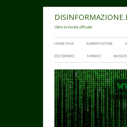
Vai
DISINFORMAZIONE.
al
contenuto
Oltre la Verità ufficiale
Menu
HOME PAGE
ALIMENTAZIONE
principale
ESOTERISMO
FARMACI
MASSON