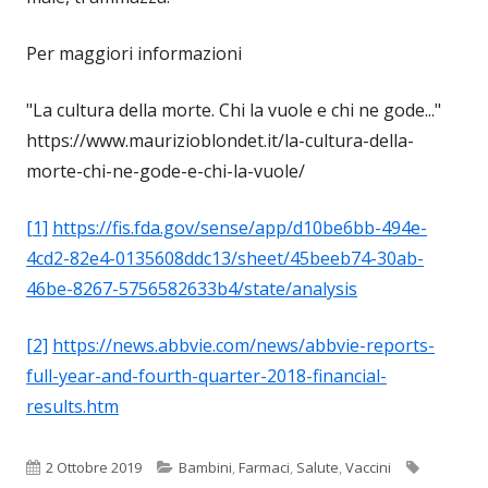
Per maggiori informazioni
"La cultura della morte. Chi la vuole e chi ne gode..."
https://www.maurizioblondet.it/la-cultura-della-
morte-chi-ne-gode-e-chi-la-vuole/
[1]
https://fis.fda.gov/sense/app/d10be6bb-494e-
4cd2-82e4-0135608ddc13/sheet/45beeb74-30ab-
46be-8267-5756582633b4/state/analysis
[2]
https://news.abbvie.com/news/abbvie-reports-
full-year-and-fourth-quarter-2018-financial-
results.htm
Pubblicato
Categorie
Tag
2 Ottobre 2019
Bambini
,
Farmaci
,
Salute
,
Vaccini