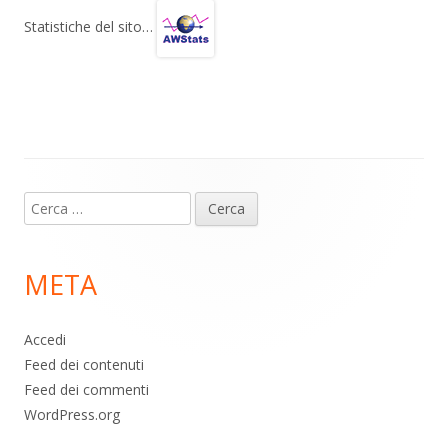
gr
s
b
di
Statistiche del sito…
a
A
o
vi
m
p
o
di
p
k
Contenuto
Ricerca
piè
per:
di
META
pagina
Accedi
Feed dei contenuti
Feed dei commenti
WordPress.org