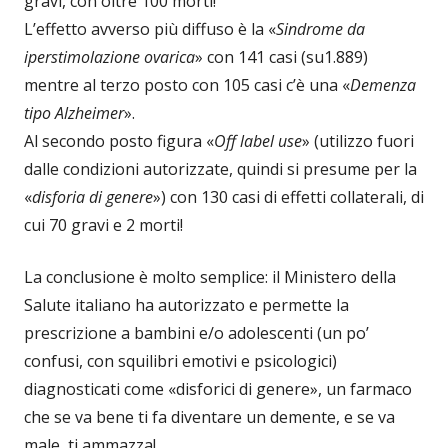
gravi, con oltre 100 morti!
L’effetto avverso più diffuso è la «
Sindrome da
iperstimolazione ovarica
» con 141 casi (su1.889)
mentre al terzo posto con 105 casi c’è una «
Demenza
tipo Alzheimer
».
Al secondo posto figura «
Off label use
» (utilizzo fuori
dalle condizioni autorizzate, quindi si presume per la
«
disforia di genere
») con 130 casi di effetti collaterali, di
cui 70 gravi e 2 morti!
La conclusione è molto semplice: il Ministero della
Salute italiano ha autorizzato e permette la
prescrizione a bambini e/o adolescenti (un po’
confusi, con squilibri emotivi e psicologici)
diagnosticati come «disforici di genere», un farmaco
che se va bene ti fa diventare un demente, e se va
male, ti ammazza!