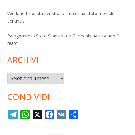
Vendono limonata per strada e un disadattato mentale li
denuncia!!!
Paragonare lo Stato Sionista alla Germania nazista non è
reato!
ARCHIVI
Archivi
CONDIVIDI
T
W
X
F
V
C
el
h
ac
K
o
e
at
e
n