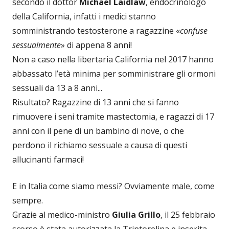
secondo il dottor
Michael Laidlaw
, endocrinologo
della California, infatti i medici stanno
somministrando testosterone a ragazzine «
confuse
sessualmente
» di appena 8 anni!
Non a caso nella libertaria California nel 2017 hanno
abbassato l’età minima per somministrare gli ormoni
sessuali da 13 a 8 anni...
Risultato? Ragazzine di 13 anni che si fanno
rimuovere i seni tramite mastectomia, e ragazzi di 17
anni con il pene di un bambino di nove, o che
perdono il richiamo sessuale a causa di questi
allucinanti farmaci!
E in Italia come siamo messi? Ovviamente male, come
sempre.
Grazie al medico-ministro
Giulia Grillo
, il 25 febbraio
scorso è stata autorizzata la Triptorelina e inserita