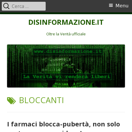
Ricerca
Menu
Menu
per:
principale
Vai
DISINFORMAZIONE.IT
al
contenuto
Oltre la Verità ufficiale
TAG:
BLOCCANTI
I farmaci blocca-pubertà, non solo