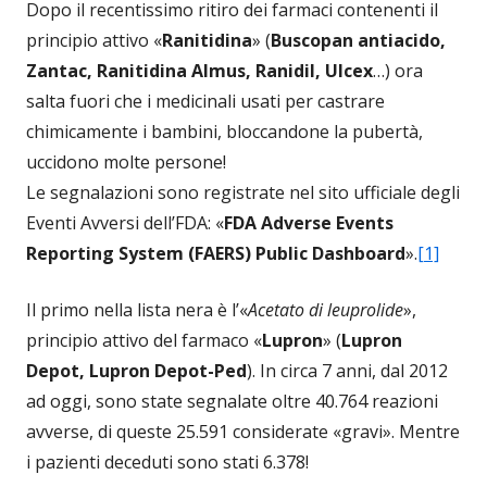
Dopo il recentissimo ritiro dei farmaci contenenti il
principio attivo «
Ranitidina
» (
Buscopan antiacido,
Zantac, Ranitidina Almus, Ranidil, Ulcex
…) ora
salta fuori che i medicinali usati per castrare
chimicamente i bambini, bloccandone la pubertà,
uccidono molte persone!
Le segnalazioni sono registrate nel sito ufficiale degli
Eventi Avversi dell’FDA: «
FDA Adverse Events
Reporting System (FAERS) Public Dashboard
».
[1]
Il primo nella lista nera è l’«
Acetato di leuprolide
»,
principio attivo del farmaco «
Lupron
» (
Lupron
Depot, Lupron Depot-Ped
). In circa 7 anni, dal 2012
ad oggi, sono state segnalate oltre 40.764 reazioni
avverse, di queste 25.591 considerate «gravi». Mentre
i pazienti deceduti sono stati 6.378!