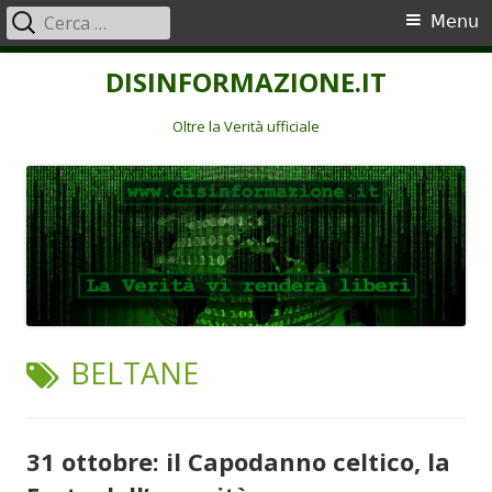
Ricerca
Menu
Menu
per:
principale
Vai
DISINFORMAZIONE.IT
al
contenuto
Oltre la Verità ufficiale
TAG:
BELTANE
31 ottobre: il Capodanno celtico, la