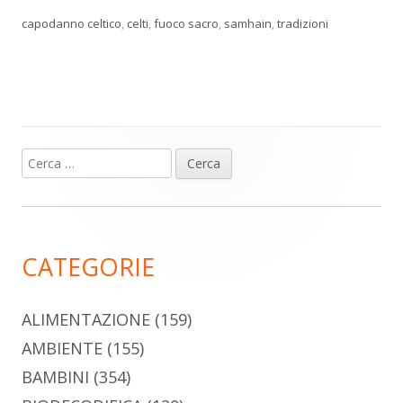
capodanno celtico
,
celti
,
fuoco sacro
,
samhain
,
tradizioni
Ricerca
Barra
per:
laterale
principale
CATEGORIE
ALIMENTAZIONE
(159)
AMBIENTE
(155)
BAMBINI
(354)