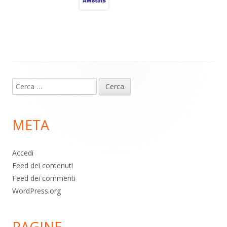
a
A
o
vi
m
p
o
di
p
k
Contenuto
Ricerca
piè
per:
di
META
pagina
Accedi
Feed dei contenuti
Feed dei commenti
WordPress.org
PAGINE