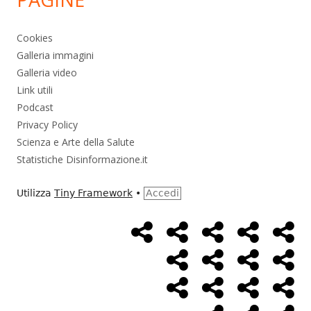
Cookies
Galleria immagini
Galleria video
Link utili
Podcast
Privacy Policy
Scienza e Arte della Salute
Statistiche Disinformazione.it
Utilizza
Tiny Framework
•
Accedi
Home
Alimentazione
Ambiente
Bambini
Bio
Menù
Page
social
Cancro
Controllo
Economia
Eso
link
Farmaci
Massoneria
NWO
Poli
Salute
Storia
Pod