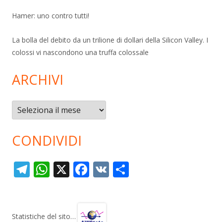
Hamer: uno contro tutti!
La bolla del debito da un trilione di dollari della Silicon Valley. I
colossi vi nascondono una truffa colossale
ARCHIVI
Archivi
CONDIVIDI
T
W
X
F
V
C
el
h
ac
K
o
e
at
e
n
gr
s
b
di
Statistiche del sito…