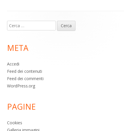
p
k
Contenuto
Ricerca
piè
per:
di
META
pagina
Accedi
Feed dei contenuti
Feed dei commenti
WordPress.org
PAGINE
Cookies
Galleria immagini