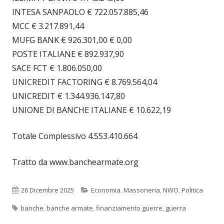
INTESA SANPAOLO € 722.057.885,46
MCC € 3.217.891,44
MUFG BANK € 926.301,00 € 0,00
POSTE ITALIANE € 892.937,90
SACE FCT € 1.806.050,00
UNICREDIT FACTORING € 8.769.564,04
UNICREDIT € 1.344.936.147,80
UNIONE DI BANCHE ITALIANE € 10.622,19
Totale Complessivo 4.553.410.664
Tratto da www.banchearmate.org
Pubblicato
Categorie
26 Dicembre 2025
Economia
,
Massoneria
,
NWO
,
Politica
Tag
banche
,
banche armate
,
finanziamento guerre
,
guerra