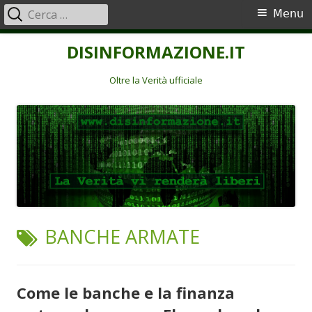
Ricerca
Menu
Menu
per:
principale
Vai
DISINFORMAZIONE.IT
al
contenuto
Oltre la Verità ufficiale
TAG:
BANCHE ARMATE
Come le banche e la finanza