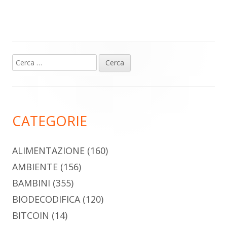
Ricerca
Barra
per:
laterale
principale
CATEGORIE
ALIMENTAZIONE
(160)
AMBIENTE
(156)
BAMBINI
(355)
BIODECODIFICA
(120)
BITCOIN
(14)