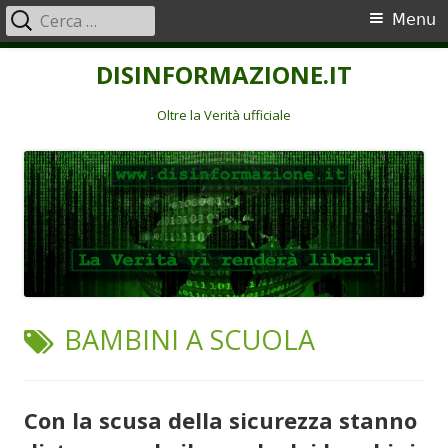
Ricerca
Menu
Menu
per:
principale
Vai
DISINFORMAZIONE.IT
al
contenuto
Oltre la Verità ufficiale
TAG:
BAMBINI A SCUOLA
Con la scusa della sicurezza stanno