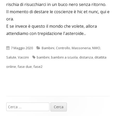
rischia di risucchiarci in un buco nero senza ritorno.
Il momento di destare le coscienze è hic et nunc, qui e
ora.
E se invece è questo il mondo che volete, allora
attendiamo con trepidazione l'asteroide...
Pubblicato
Categorie
7 Maggio 2020
Bambini
,
Controllo
,
Massoneria
,
NWO
,
Tag
Salute
,
Vaccini
bambini
,
bambini a scuola
,
distanza
,
ditattita
online
,
fase due
,
fase2
Ricerca
Barra
per: