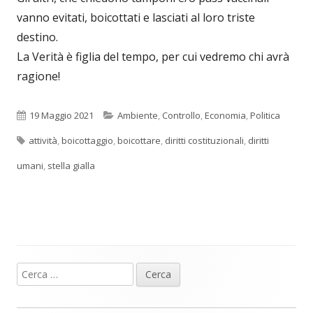
vanno evitati, boicottati e lasciati al loro triste
destino.
La Verità è figlia del tempo, per cui vedremo chi avrà
ragione!
Pubblicato
Categorie
19 Maggio 2021
Ambiente
,
Controllo
,
Economia
,
Politica
Tag
attività
,
boicottaggio
,
boicottare
,
diritti costituzionali
,
diritti
umani
,
stella gialla
Ricerca
Barra
per:
laterale