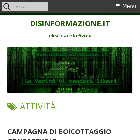
Ricerca
Menu
Menu
per:
principale
Vai
DISINFORMAZIONE.IT
al
contenuto
Oltre la Verità ufficiale
TAG:
ATTIVITÀ
CAMPAGNA DI BOICOTTAGGIO