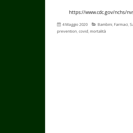
https://www.cdc.gov/nchs/nv
Pubblicato
Categorie
4 Maggio 2020
Bambini
,
Farmaci
,
S
prevention
,
covid
,
mortalità