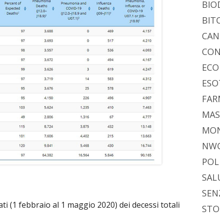
BIO
BIT
CAN
CON
ECO
ESO
FAR
MAS
MO
NW
POL
SAL
SEN
ati (1 febbraio al 1 maggio 2020) dei decessi totali
STO