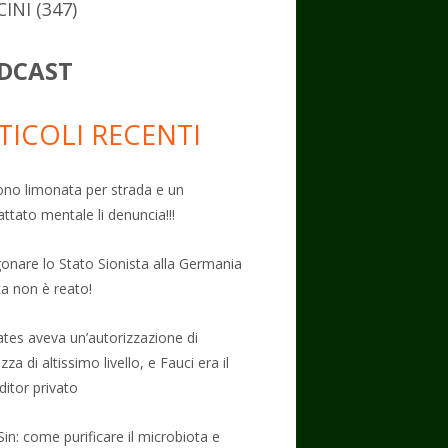
CINI
(347)
DCAST
TICOLI RECENTI
no limonata per strada e un
attato mentale li denuncia!!!
onare lo Stato Sionista alla Germania
ta non è reato!
Gates aveva un’autorizzazione di
zza di altissimo livello, e Fauci era il
ditor privato
Sin: come purificare il microbiota e