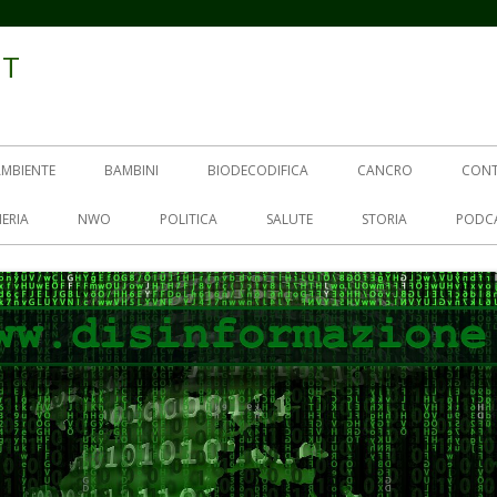
IT
AMBIENTE
BAMBINI
BIODECODIFICA
CANCRO
CON
ERIA
NWO
POLITICA
SALUTE
STORIA
PODC