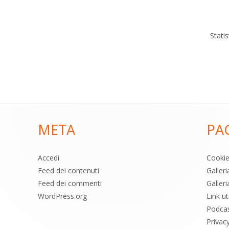
Stati
META
PA
Accedi
Cooki
Feed dei contenuti
Galler
Feed dei commenti
Galleri
WordPress.org
Link uti
Podca
Privac