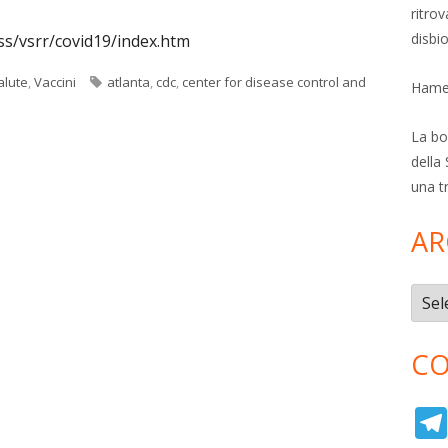
ritro
disbi
ss/vsrr/covid19/index.htm
Tag
alute
,
Vaccini
atlanta
,
cdc
,
center for disease control and
Hamer
La bol
della 
una t
AR
Archi
CO