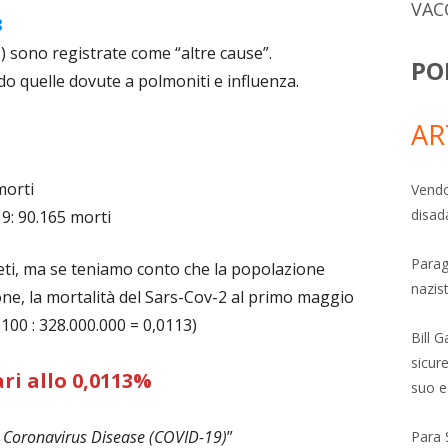
VAC
8
8) sono registrate come “altre cause”.
PO
o quelle dovute a polmoniti e influenza.
AR
morti
Vendo
disad
19: 90.165 morti
Parag
ti, ma se teniamo conto che la popolazione
nazis
one, la mortalità del Sars-Cov-2 al primo maggio
 100 : 328.000.000 = 0,0113)
Bill 
sicure
ri allo 0,0113%
suo e
r Coronavirus Disease (COVID-19)
”
Para 