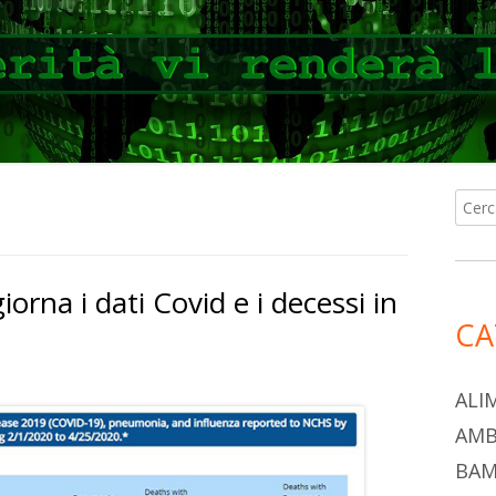
Ricer
Ba
per:
lat
iorna i dati Covid e i decessi in
pri
CA
ALI
AMB
BAM