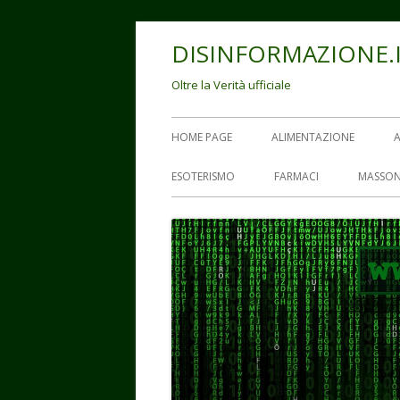
Vai
DISINFORMAZIONE.
al
contenuto
Oltre la Verità ufficiale
Menu
HOME PAGE
ALIMENTAZIONE
principale
ESOTERISMO
FARMACI
MASSON