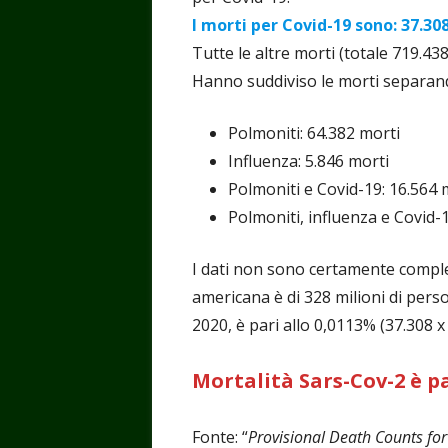
I morti per Covid-19 sono: 37.30
Tutte le altre morti (totale 719.43
Hanno suddiviso le morti separand
Polmoniti: 64.382 morti
Influenza: 5.846 morti
Polmoniti e Covid-19: 16.564 
Polmoniti, influenza e Covid-
I dati non sono certamente comple
americana è di 328 milioni di pers
2020, è pari allo 0,0113% (37.308 x
Mortalità Sars-Cov-2 è pa
Fonte: “
Provisional Death Counts fo