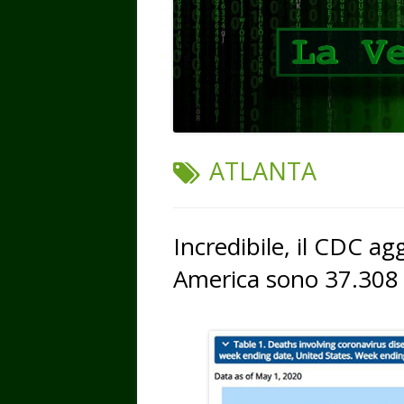
TAG:
ATLANTA
Incredibile, il CDC agg
America sono 37.308