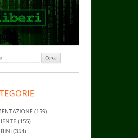
ca
rra
erale
ncipale
TEGORIE
MENTAZIONE
(159)
IENTE
(155)
BINI
(354)