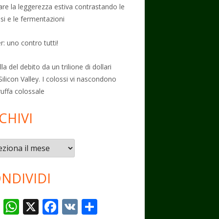
vare la leggerezza estiva contrastando le
osi e le fermentazioni
: uno contro tutti!
la del debito da un trilione di dollari
Silicon Valley. I colossi vi nascondono
ruffa colossale
CHIVI
vi
NDIVIDI
T
W
X
F
V
C