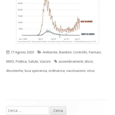
Pubblicato
Categorie
17 Agosto 2020
Ambiente
,
Bambini
,
Controllo
,
Farmaci
,
Tag
NWO
,
Politica
,
Salute
,
Vaccini
assembramenti
,
disco
,
discoteche
,
luca speranza
,
ordinanza
,
vaccinazioni
,
virus
Ricerca
Barra