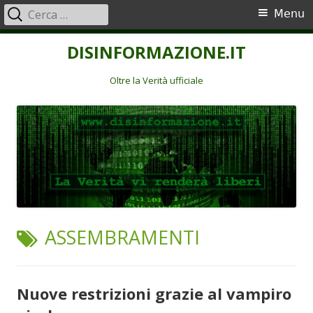
Ricerca
Menu
Menu
per:
principale
Vai
DISINFORMAZIONE.IT
al
contenuto
Oltre la Verità ufficiale
TAG:
ASSEMBRAMENTI
Nuove restrizioni grazie al vampiro