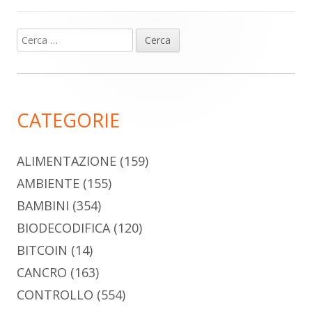
Ricerca
Barra
per:
laterale
principale
CATEGORIE
ALIMENTAZIONE
(159)
AMBIENTE
(155)
BAMBINI
(354)
BIODECODIFICA
(120)
BITCOIN
(14)
CANCRO
(163)
CONTROLLO
(554)