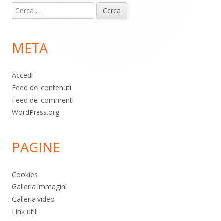
Ricerca
piè
per:
di
META
pagina
Accedi
Feed dei contenuti
Feed dei commenti
WordPress.org
PAGINE
Cookies
Galleria immagini
Galleria video
Link utili