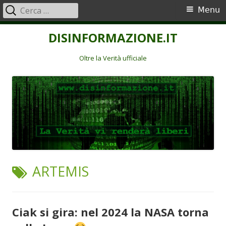
Ricerca
Menu
Menu
per:
principale
Vai
DISINFORMAZIONE.IT
al
contenuto
Oltre la Verità ufficiale
TAG:
ARTEMIS
Ciak si gira: nel 2024 la NASA torna