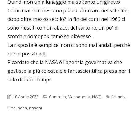
Quindi non un allunaggio ma soltanto un giretto.
Come mai non riescono più ad atterrare nel satellite,
dopo oltre mezzo secolo? In fin dei conti nel 1969 ci
sono riusciti con un abaco, del cartone, un po' di
scotch e domopak come se piovesse.
La risposta è semplice: non ci sono mai andati perché
non è possibile!!!
Ricordate che la NASA è l'agenzia governativa che
gestisce la più colossale e fantascientifica presa per il
culo di tutti i tempi!
Pubblicato
Categorie
Tag
10 Aprile 2023
Controllo
,
Massoneria
,
NWO
Artemis
,
luna
,
nasa
,
nasoni