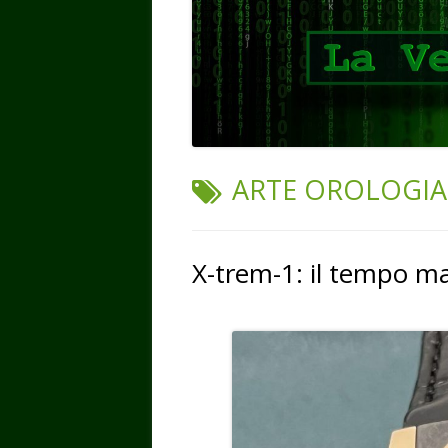
TAG:
ARTE OROLOGIA
X-trem-1: il tempo ma