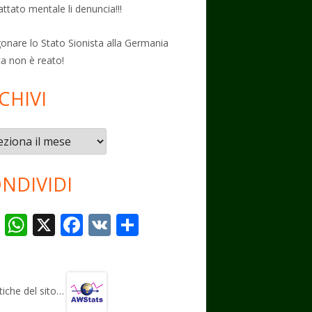
attato mentale li denuncia!!!
onare lo Stato Sionista alla Germania
ta non è reato!
CHIVI
vi
NDIVIDI
T
W
X
F
V
C
el
h
ac
K
o
e
at
e
n
gr
s
b
di
stiche del sito…