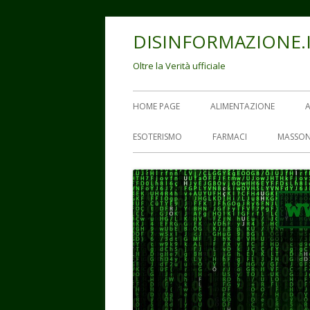
Vai
DISINFORMAZIONE.
al
contenuto
Oltre la Verità ufficiale
Menu
HOME PAGE
ALIMENTAZIONE
principale
ESOTERISMO
FARMACI
MASSON