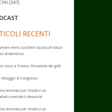
CINI
(347)
DCAST
TICOLI RECENTI
mare meno zucchero da piccoli riduce
schio di demenza
e rosso a Treviso: l’invasione dei grilli
: oltraggio al Congresso
no limonata per strada e un
attato mentale li denuncia!
no limonata per strada e un