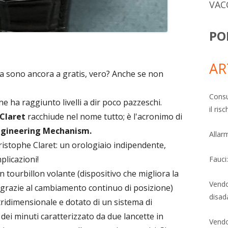
VAC
PO
AR
ia sono ancora a gratis, vero? Anche se non
Consu
e ha raggiunto livelli a dir poco pazzeschi.
il ri
Claret
racchiude nel nome tutto; è l'acronimo di
ngineering Mechanism.
Allarm
ristophe Claret: un orologiaio indipendente,
plicazioni!
Fauci
 tourbillon volante (dispositivo che migliora la
Vendo
i grazie al cambiamento continuo di posizione)
disad
tridimensionale e dotato di un sistema di
dei minuti caratterizzato da due lancette in
Vendo