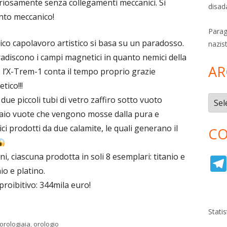
riosamente senza collegamenti meccanici. Si
disad
nto meccanico!
Parag
ico capolavoro artistico si basa su un paradosso.
nazis
gradiscono i campi magnetici in quanto nemici della
AR
l’X-Trem-1 conta il tempo proprio grazie
tico!!!
o due piccoli tubi di vetro zaffiro sotto vuoto
Archi
ciaio vuote che vengono mosse dalla pura e
i prodotti da due calamite, le quali generano il
CO
ni, ciascuna prodotta in soli 8 esemplari: titanio e
io e platino.
roibitivo: 344mila euro!
Stati
 orologiaia
,
orologio