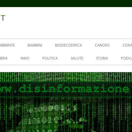
IT
AMBIENTE
BAMBINI
BIODECODIFICA
CANCRO
CON
ERIA
NWO
POLITICA
SALUTE
STORIA
PODC