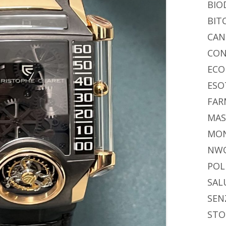
BIO
BIT
CAN
CON
ECO
ESO
FAR
MAS
MO
NW
POL
SAL
SEN
STO