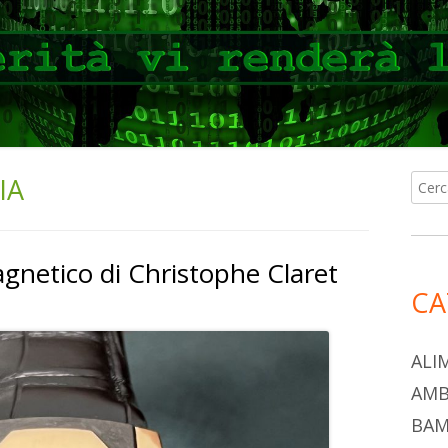
IA
Ricer
Ba
per:
lat
gnetico di Christophe Claret
pri
CA
ALI
AMB
BAM