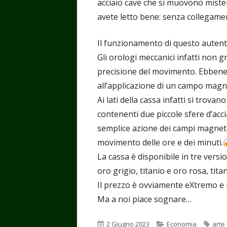
acciaio cave che si muovono miste
avete letto bene: senza collegame
Il funzionamento di questo autent
Gli orologi meccanici infatti non 
precisione del movimento. Ebbene 
all’applicazione di un campo magne
Ai lati della cassa infatti si trovan
contenenti due piccole sfere d’ac
semplice azione dei campi magnetic
movimento delle ore e dei minuti.
La cassa è disponibile in tre versio
oro grigio, titanio e oro rosa, titan
Il prezzo è ovviamente eXtremo e p
Ma a noi piace sognare…
Pubblicato
Categorie
Tag
2 Giugno 2023
Economia
arte