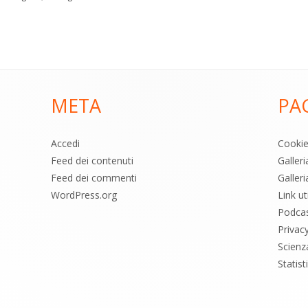
META
PA
Accedi
Cooki
Feed dei contenuti
Galler
Feed dei commenti
Galleri
WordPress.org
Link uti
Podca
Privac
Scienz
Statis