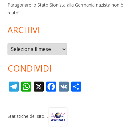
Paragonare lo Stato Sionista alla Germania nazista non è
reato!
ARCHIVI
Archivi
CONDIVIDI
T
W
X
F
V
C
el
h
ac
K
o
e
at
e
n
gr
s
b
di
Statistiche del sito…
a
A
o
vi
m
p
o
di