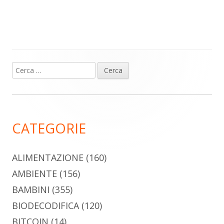
Ricerca
Barra
per:
laterale
principale
CATEGORIE
ALIMENTAZIONE
(160)
AMBIENTE
(156)
BAMBINI
(355)
BIODECODIFICA
(120)
BITCOIN
(14)