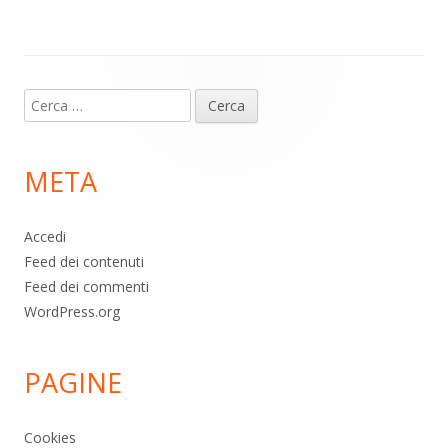
p
k
Contenuto
Ricerca
piè
per:
di
META
pagina
Accedi
Feed dei contenuti
Feed dei commenti
WordPress.org
PAGINE
Cookies