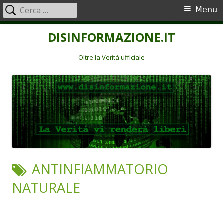
Ricerca
Menu
Menu
per:
principale
Vai
DISINFORMAZIONE.IT
al
contenuto
Oltre la Verità ufficiale
TAG:
ANTINFIAMMATORIO
NATURALE