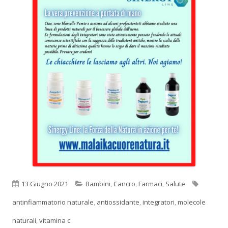
Pubblicato
Categorie
Tag
13 Giugno 2021
Bambini
,
Cancro
,
Farmaci
,
Salute
antinfiammatorio naturale
,
antiossidante
,
integratori
,
molecole
naturali
,
vitamina c