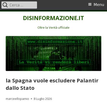
Ricerca
Menu
Menu
per:
principale
Vai
DISINFORMAZIONE.IT
al
contenuto
Oltre la Verità ufficiale
la Spagna vuole escludere Palantir
dallo Stato
Autore
Pubblicato
marceellopamio
8 Luglio 2026