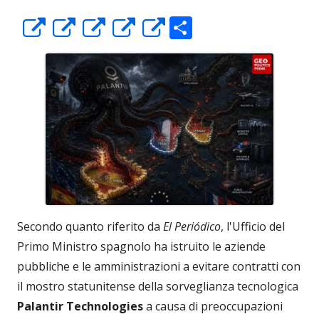
C
Apre
Apre
Apre
Apre
Apre
o
in
in
in
in
in
n
una
una
una
una
una
di
nuova
nuova
nuova
nuova
nuova
vi
finestra
finestra
finestra
finestra
finestra
di
Secondo quanto riferito da
El Periódico
, l'Ufficio del
Primo Ministro spagnolo ha istruito le aziende
pubbliche e le amministrazioni a evitare contratti con
il mostro statunitense della sorveglianza tecnologica
Palantir Technologies
a causa di preoccupazioni