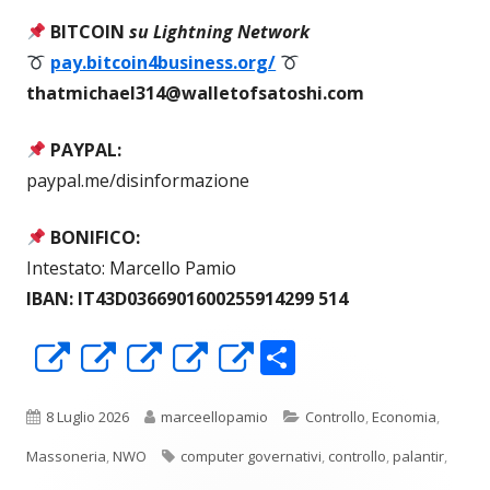
BITCOIN
su Lightning Network
pay.bitcoin4business.org/
thatmichael314@walletofsatoshi.com
PAYPAL:
paypal.me/disinformazione
BONIFICO:
Intestato: Marcello Pamio
IBAN: IT43D0366901600255914299 514
C
Apre
Apre
Apre
Apre
Apre
o
in
in
in
in
in
n
una
una
una
una
una
Pubblicato
Autore
Categorie
8 Luglio 2026
marceellopamio
Controllo
,
Economia
,
di
nuova
nuova
nuova
nuova
nuova
Tag
Massoneria
,
NWO
computer governativi
,
controllo
,
palantir
,