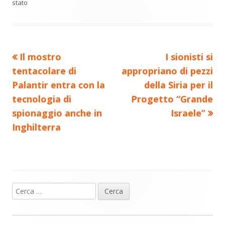
vi
finestra
finestra
finestra
finestra
finestra
stato
di
Precedente
Nuovo
Il mostro
I sionisti si
Navigazione
articolo:
articolo:
tentacolare di
appropriano di pezzi
articoli
Palantir entra con la
della Siria per il
tecnologia di
Progetto “Grande
spionaggio anche in
Israele”
Inghilterra
Ricerca
Barra
per:
laterale