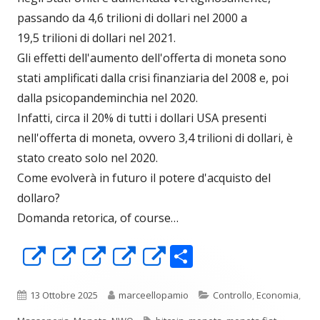
passando da 4,6 trilioni di dollari nel 2000 a
19,5 trilioni di dollari nel 2021.
Gli effetti dell'aumento dell'offerta di moneta sono
stati amplificati dalla crisi finanziaria del 2008 e, poi
dalla psicopandeminchia nel 2020.
Infatti, circa il 20% di tutti i dollari USA presenti
nell'offerta di moneta, ovvero 3,4 trilioni di dollari, è
stato creato solo nel 2020.
Come evolverà in futuro il potere d'acquisto del
dollaro?
Domanda retorica, of course…
C
Apre
Apre
Apre
Apre
Apre
o
in
in
in
in
in
n
una
una
una
una
una
Pubblicato
Autore
Categorie
13 Ottobre 2025
marceellopamio
Controllo
,
Economia
,
Tag