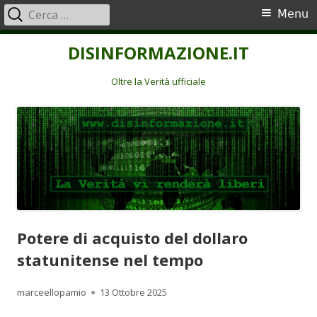
Ricerca
Menu
Menu
per:
principale
Vai
DISINFORMAZIONE.IT
al
contenuto
Oltre la Verità ufficiale
Potere di acquisto del dollaro
statunitense nel tempo
Autore
Pubblicato
marceellopamio
13 Ottobre 2025