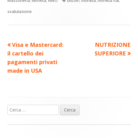
di
nuova
nuova
nuova
nuova
nuova
Massoneria
,
Moneta
,
NWO
bitcoin
,
moneta
,
moneta fiat
,
vi
finestra
finestra
finestra
finestra
finestra
svalutazione
di
Precedente
Nuovo
Visa e Mastercard:
NUTRIZIONE
Navigazione
articolo:
articolo:
il cartello dei
SUPERIORE
articoli
pagamenti privati
made in USA
Ricerca
Barra
per:
laterale
principale